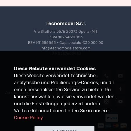
Tecnomodel S.r.l.
Via Staffora 35/E 20073 Opera (MI)
P.IVA 10234820156
REA MI1356865 - Cap. sociale €30.000,00
info@tecnomodelstore.com
+39 0257602982
Diese Website verwendet Cookies
Legal
Informationen
Diese Website verwendet technische,
Privacy
Versand
analytische und Profilierungs-Cookies, um dir
Cookies
Verkaufsstellen
einen personalisierten Service zu bieten. Du
Verkaufsbedingungen
Vertriebspartner
kannst auswählen, wie sie verwendet werden,
und die Einstellungen jederzeit ändern.
Weitere Informationen finden Sie in unserer
Cookie Policy
.