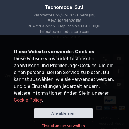
Tecnomodel S.r.l.
Via Staffora 35/E 20073 Opera (MI)
P.IVA 10234820156
REA MI1356865 - Cap. sociale €30.000,00
info@tecnomodelstore.com
+39 0257602982
Diese Website verwendet Cookies
Legal
Informationen
Diese Website verwendet technische,
Privacy
Versand
analytische und Profilierungs-Cookies, um dir
Cookies
Verkaufsstellen
einen personalisierten Service zu bieten. Du
Verkaufsbedingungen
Vertriebspartner
kannst auswählen, wie sie verwendet werden,
und die Einstellungen jederzeit ändern.
Weitere Informationen finden Sie in unserer
Cookie Policy
.
Alle ablehnen
© All rights
reserved. Made
Einstellungen verwalten
by
Xtumble