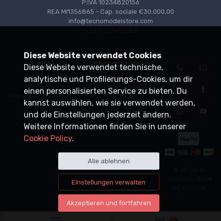
P.IVA 10234820156
REA MI1356865 - Cap. sociale €30.000,00
info@tecnomodelstore.com
+39 0257602982
Diese Website verwendet Cookies
Legal
Informationen
Diese Website verwendet technische,
Privacy
Versand
analytische und Profilierungs-Cookies, um dir
Cookies
Verkaufsstellen
einen personalisierten Service zu bieten. Du
Verkaufsbedingungen
Vertriebspartner
kannst auswählen, wie sie verwendet werden,
und die Einstellungen jederzeit ändern.
Weitere Informationen finden Sie in unserer
Cookie Policy
.
Alle ablehnen
© All rights
reserved. Made
Einstellungen verwalten
by
Xtumble
Akzeptieren und fortfahren
0