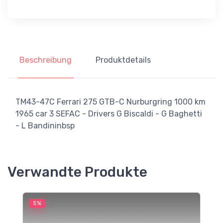
Beschreibung
Produktdetails
TM43-47C Ferrari 275 GTB-C Nurburgring 1000 km
1965 car 3 SEFAC - Drivers G Biscaldi - G Baghetti
- L Bandininbsp
Verwandte Produkte
5%
5
M