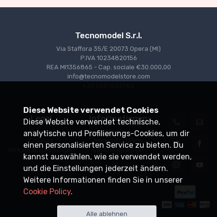
Tecnomodel S.r.l.
Via Staffora 35/E 20073 Opera (MI)
P.IVA 10234820156
REA MI1356865 - Cap. sociale €30.000,00
info@tecnomodelstore.com
+39 0257602982
Diese Website verwendet Cookies
Legal
Informationen
Diese Website verwendet technische,
Privacy
Versand
analytische und Profilierungs-Cookies, um dir
Cookies
Verkaufsstellen
einen personalisierten Service zu bieten. Du
Verkaufsbedingungen
Vertriebspartner
kannst auswählen, wie sie verwendet werden,
und die Einstellungen jederzeit ändern.
Weitere Informationen finden Sie in unserer
Cookie Policy
.
Alle ablehnen