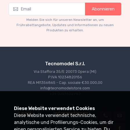
Mythos Collection 1-43
M
Abonnieren
TM43-22A Ferrari 553 Squalo 1954 Monza
T
Test Driver A. Ascari
S
Melden Sie sich für unseren Newsletter an, um
€94.05
€99.00
Frührabattangebote, Updates und Informationen zu neuen
Produkten zu erhalten.
Tecnomodel S.r.l.
Via Staffora 35/E 20073 Opera (MI)
P.IVA 10234820156
REA MI1356865 - Cap. sociale €30.000,00
info@tecnomodelstore.com
+39 0257602982
Diese Website verwendet Cookies
Legal
Informationen
Diese Website verwendet technische,
Privacy
Versand
analytische und Profilierungs-Cookies, um dir
Cookies
Verkaufsstellen
einen personalisierten Service zu bieten. Du