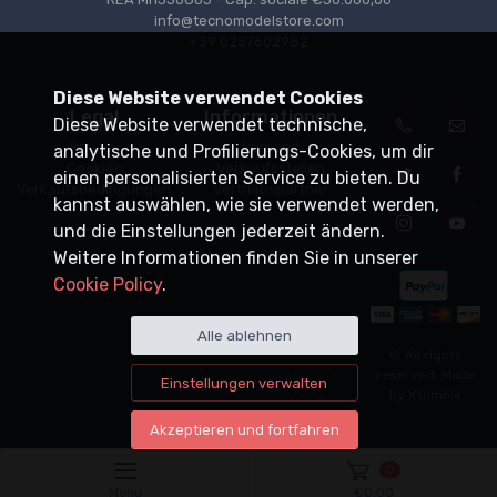
info@tecnomodelstore.com
+39 0257602982
Diese Website verwendet Cookies
Legal
Informationen
Diese Website verwendet technische,
Privacy
Versand
analytische und Profilierungs-Cookies, um dir
Cookies
Verkaufsstellen
einen personalisierten Service zu bieten. Du
Verkaufsbedingungen
Vertriebspartner
kannst auswählen, wie sie verwendet werden,
und die Einstellungen jederzeit ändern.
Weitere Informationen finden Sie in unserer
Cookie Policy
.
Alle ablehnen
© All rights
reserved. Made
Einstellungen verwalten
by
Xtumble
Akzeptieren und fortfahren
0
Menu
€
0,00