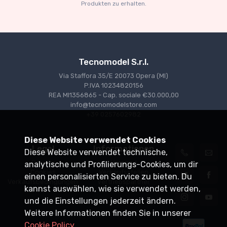
Produkten zu erhalten.
Tecnomodel S.r.l.
Via Staffora 35/E 20073 Opera (MI)
P.IVA 10234820156
REA MI1356865 - Cap. sociale €30.000,00
info@tecnomodelstore.com
+39 0257602982
Diese Website verwendet Cookies
Legal
Informationen
Diese Website verwendet technische,
Privacy
Versand
analytische und Profilierungs-Cookies, um dir
Cookies
Verkaufsstellen
einen personalisierten Service zu bieten. Du
Verkaufsbedingungen
Vertriebspartner
kannst auswählen, wie sie verwendet werden,
und die Einstellungen jederzeit ändern.
Weitere Informationen finden Sie in unserer
Cookie Policy
.