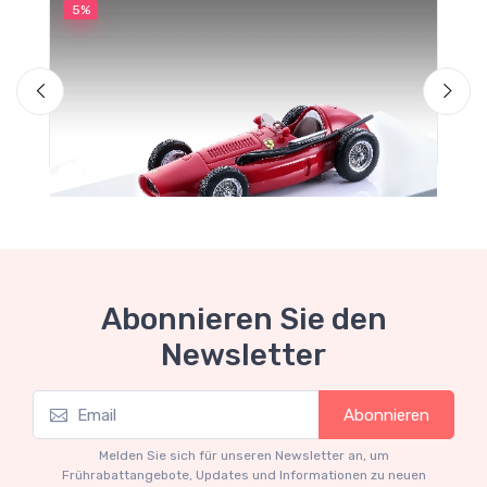
5%
5
M
T
S
Abonnieren Sie den
Newsletter
Mythos Collection 1-43
Abonnieren
TM43-22A Ferrari 553 Squalo 1954 Monza
Test Driver A. Ascari
Melden Sie sich für unseren Newsletter an, um
€94.05
€99.00
Frührabattangebote, Updates und Informationen zu neuen