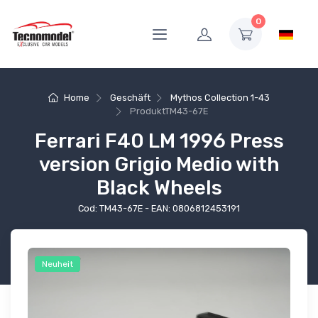
0
Home
Geschäft
Mythos Collection 1-43
Produkt
TM43-67E
Ferrari F40 LM 1996 Press
version Grigio Medio with
Black Wheels
Cod: TM43-67E - EAN: 0806812453191
Neuheit