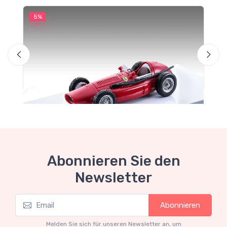
5%
5
M
T
S
Abonnieren Sie den
Newsletter
Mythos Collection 1-43
Abonnieren
TM43-22A Ferrari 553 Squalo 1954 Monza
Test Driver A. Ascari
Melden Sie sich für unseren Newsletter an, um