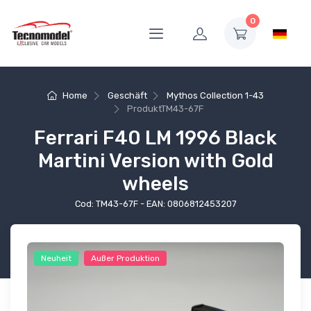
0
Home
Geschäft
Mythos Collection 1-43
Produkt
TM43-67F
Ferrari F40 LM 1996 Black
Martini Version with Gold
wheels
Cod: TM43-67F - EAN: 0806812453207
Neuheit
Außer Produktion