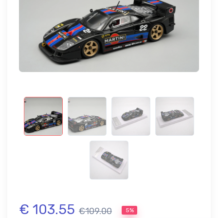
€ 103.55
€109.00
5%