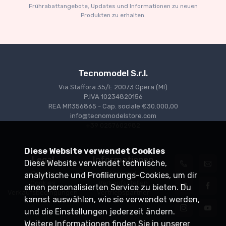
€94.05
€99.00
Frührabattangebote, Updates und Informationen zu neuen
Produkten zu erhalten.
Tecnomodel S.r.l.
Via Staffora 35/E 20073 Opera (MI)
P.IVA 10234820156
REA MI1356865 - Cap. sociale €30.000,00
info@tecnomodelstore.com
+39 0257602982
Diese Website verwendet Cookies
Legal
Informationen
Diese Website verwendet technische,
Privacy
Versand
analytische und Profilierungs-Cookies, um dir
Cookies
Verkaufsstellen
einen personalisierten Service zu bieten. Du
Verkaufsbedingungen
Vertriebspartner
kannst auswählen, wie sie verwendet werden,
und die Einstellungen jederzeit ändern.
Weitere Informationen finden Sie in unserer