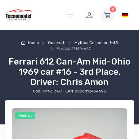
0
Home
Geschäft
Mythos Collection 1-43
Produkt
TM43-66C
Ferrari 612 Can-Am Mid-Ohio
1969 car #16 - 3rd Place,
Driver: Chris Amon
Cod: TM43-66C - EAN: 0806812454693
Neuheit