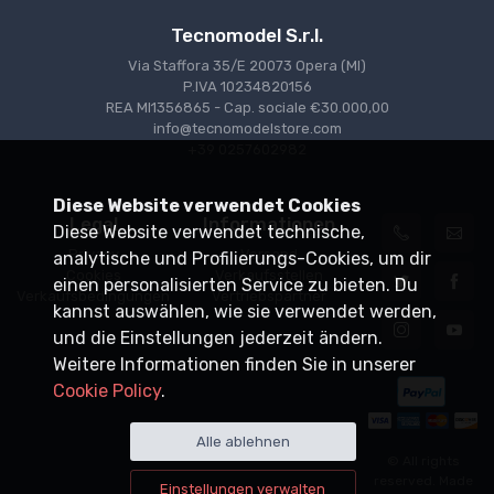
Tecnomodel S.r.l.
Via Staffora 35/E 20073 Opera (MI)
P.IVA 10234820156
REA MI1356865 - Cap. sociale €30.000,00
info@tecnomodelstore.com
+39 0257602982
Diese Website verwendet Cookies
Legal
Informationen
Diese Website verwendet technische,
Privacy
Versand
analytische und Profilierungs-Cookies, um dir
Cookies
Verkaufsstellen
einen personalisierten Service zu bieten. Du
Verkaufsbedingungen
Vertriebspartner
kannst auswählen, wie sie verwendet werden,
und die Einstellungen jederzeit ändern.
Weitere Informationen finden Sie in unserer
Cookie Policy
.
Alle ablehnen
© All rights
reserved. Made
Einstellungen verwalten