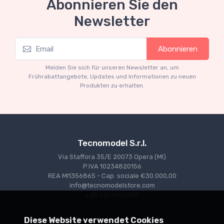
Abonnieren Sie den
Newsletter
Mythos Collection 1-43
M
Abonnieren
TM43-22A Ferrari 553 Squalo 1954 Monza
T
Test Driver A. Ascari
S
Melden Sie sich für unseren Newsletter an, um
€94.05
€99.00
Frührabattangebote, Updates und Informationen zu neuen
Produkten zu erhalten.
Tecnomodel S.r.l.
Via Staffora 35/E 20073 Opera (MI)
P.IVA 10234820156
REA MI1356865 - Cap. sociale €30.000,00
info@tecnomodelstore.com
+39 0257602982
Diese Website verwendet Cookies