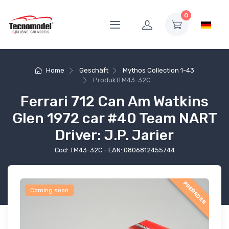
0
Home
Geschäft
Mythos Collection 1-43
Produkt
TM43-32C
Ferrari 712 Can Am Watkins
Glen 1972 car #40 Team NART
Driver: J.P. Jarier
Cod: TM43-32C - EAN: 0806812455744
PREORDER
Coming soon