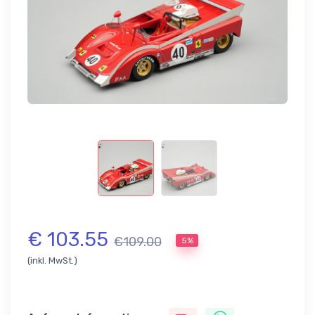
€ 103.55
€109.00
5%
(inkl. MwSt.)