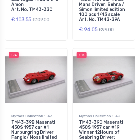
Amon
Mans Driver: Behra /
Art. No. TM43-33C
Simon limited edition
100 pcs 1/43 scale
€ 103.55
Art. No. TM43-39A
€109.00
€ 94.05
€99.00
5%
5%
Mythos Collection 1-43
Mythos Collection 1-43
TM43-39B Maserati
TM43-39C Maserati
450S 1957 car #1
450S 1957 car #19
Nurburgring Driver
Winner 12Hours of
Fangio/ Moss limited
Seabring Driver: