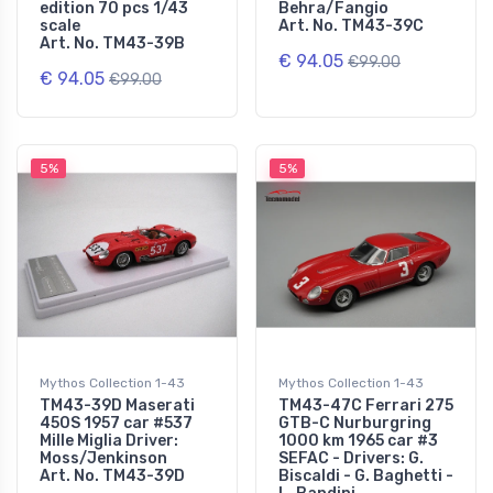
edition 70 pcs 1/43
Behra/Fangio
scale
Art. No. TM43-39C
Art. No. TM43-39B
€ 94.05
€99.00
€ 94.05
€99.00
5%
5%
Mythos Collection 1-43
Mythos Collection 1-43
TM43-39D Maserati
TM43-47C Ferrari 275
450S 1957 car #537
GTB-C Nurburgring
Mille Miglia Driver:
1000 km 1965 car #3
Moss/Jenkinson
SEFAC - Drivers: G.
Art. No. TM43-39D
Biscaldi - G. Baghetti -