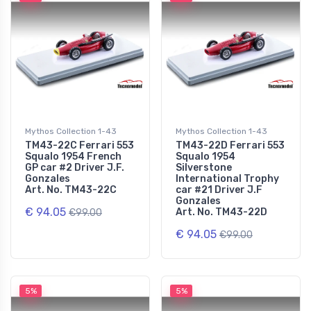
Mythos Collection 1-43
Mythos Collection 1-43
TM43-22C Ferrari 553
TM43-22D Ferrari 553
Squalo 1954 French
Squalo 1954
GP car #2 Driver J.F.
Silverstone
Gonzales
International Trophy
Art. No. TM43-22C
car #21 Driver J.F
Gonzales
€ 94.05
Art. No. TM43-22D
€99.00
€ 94.05
€99.00
5%
5%