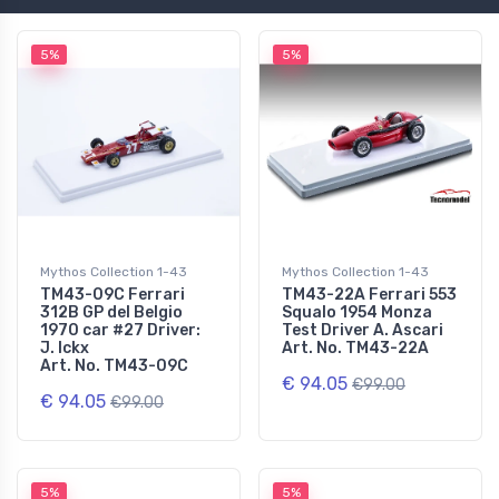
5%
5%
Mythos Collection 1-43
Mythos Collection 1-43
TM43-09C Ferrari
TM43-22A Ferrari 553
312B GP del Belgio
Squalo 1954 Monza
1970 car #27 Driver:
Test Driver A. Ascari
J. Ickx
Art. No. TM43-22A
Art. No. TM43-09C
€ 94.05
€99.00
€ 94.05
€99.00
5%
5%