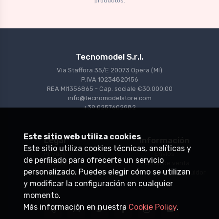
productos.
Tecnomodel S.r.l.
Via Staffora 35/E 20073 Opera (MI)
P.IVA 10234820156
REA MI1356865 - Cap. sociale €30.000,00
info@tecnomodelstore.com
+39 0257602982
Este sitio web utiliza cookies
Legal
Información
Este sitio utiliza cookies técnicas, analíticas y
Privacy
Envìos
de perfilado para ofrecerte un servicio
Cookies
Puntos de venta
personalizado. Puedes elegir cómo se utilizan
Condiciones de venta
Conviértase en distribuidor
y modificar la configuración en cualquier
momento.
Más información en nuestra
Cookie Policy
.