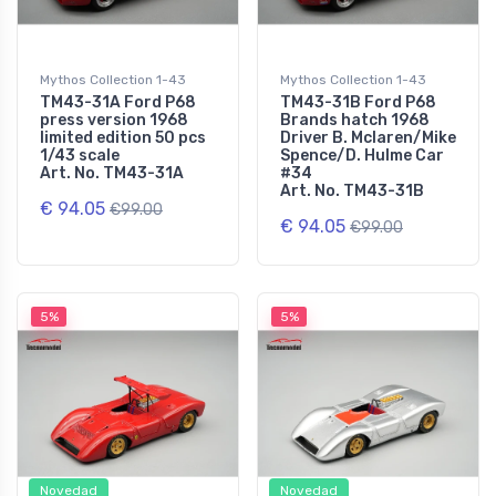
Mythos Collection 1-43
Mythos Collection 1-43
TM43-31A Ford P68
TM43-31B Ford P68
press version 1968
Brands hatch 1968
limited edition 50 pcs
Driver B. Mclaren/Mike
1/43 scale
Spence/D. Hulme Car
Art. No. TM43-31A
#34
Art. No. TM43-31B
€ 94.05
€99.00
€ 94.05
€99.00
5%
5%
Novedad
Novedad