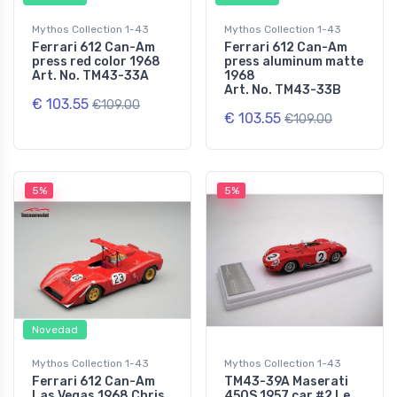
Mythos Collection 1-43
Mythos Collection 1-43
Ferrari 612 Can-Am
Ferrari 612 Can-Am
press red color 1968
press aluminum matte
Art. No. TM43-33A
1968
Art. No. TM43-33B
€ 103.55
€109.00
€ 103.55
€109.00
5%
5%
Novedad
Mythos Collection 1-43
Mythos Collection 1-43
Ferrari 612 Can-Am
TM43-39A Maserati
Las Vegas 1968 Chris
450S 1957 car #2 Le