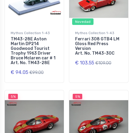
Novedad
Mythos Collection 1-43
Mythos Collection 1-43
TM43-28E Aston
Ferrari 308 GTB4 LM
Martin DP214
Gloss Red Press
Goodwood Tourist
Version
Trophy 1963 Driver
Art. No. TM43-30C
Bruce Mclaren car # 1
€ 103.55
Art. No. TM43-28E
€109.00
€ 94.05
€99.00
5%
5%