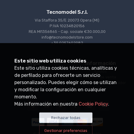
Tecnomodel S.r.l.
Via Staffora 35/E 20073 Opera (MI)
P.IVA 10234820156
REA MI1356865 - Cap. sociale €30.000,00
info@tecnomodelstore.com
+39 0257602982
Este sitio web utiliza cookies
Legal
Información
Este sitio utiliza cookies técnicas, analíticas y
Privacy
Envìos
de perfilado para ofrecerte un servicio
Cookies
Puntos de venta
personalizado. Puedes elegir cómo se utilizan
Condiciones de venta
Conviértase en distribuidor
y modificar la configuración en cualquier
momento.
Más información en nuestra
Cookie Policy
.
Rechazar todas
Gestionar preferencias
© All rights reserved. Made by
Xtumble