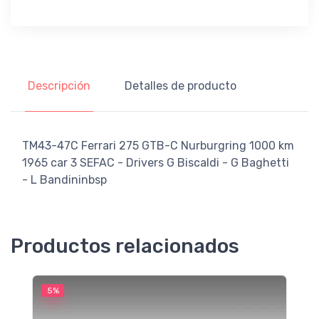
Descripción
Detalles de producto
TM43-47C Ferrari 275 GTB-C Nurburgring 1000 km
1965 car 3 SEFAC - Drivers G Biscaldi - G Baghetti
- L Bandininbsp
Productos relacionados
5%
5
M