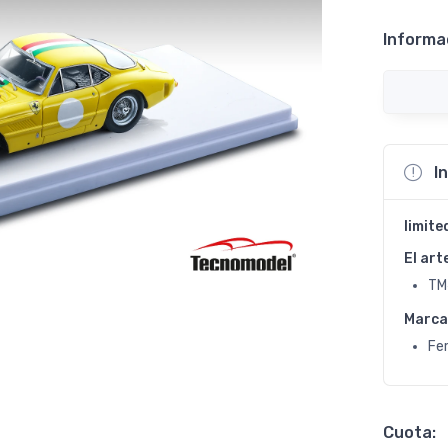
Informa
I
limite
El art
TM
Marca
Fer
Cuota: