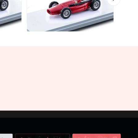
€94.
Mythos Collection 1-43
alo
TM43-22D Ferrari 553 Squalo
r J.F.
1954 Silverstone International
Trophy car #21 Driver J.F
Gonzales
€94.05
€99.00