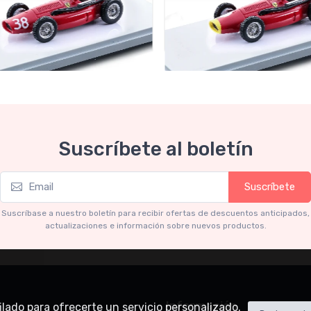
 Collection 1-43
Mythos Collection 1-43
Suscríbete al boletín
22B Ferrari 553 Squalo
TM43-22C Ferrari 553 Squ
Winner Spain GP car #38
1954 French GP car #2 Drive
r M. Hawthorn
Gonzales
Suscríbete
05
€94.05
€99.00
€99.00
Suscríbase a nuestro boletín para recibir ofertas de descuentos anticipados,
actualizaciones e información sobre nuevos productos.
Información
rfilado para ofrecerte un servicio personalizado.