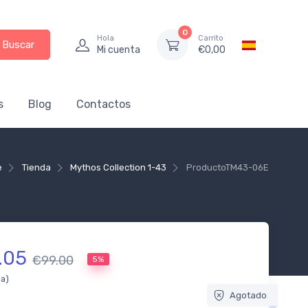
0
Hola
Carrito
Buscar
Mi cuenta
€
0,00
s
Blog
Contactos
e
Tienda
Mythos Collection 1-43
Producto
TM43-06E
.05
€99.00
5%
da)
Agotado