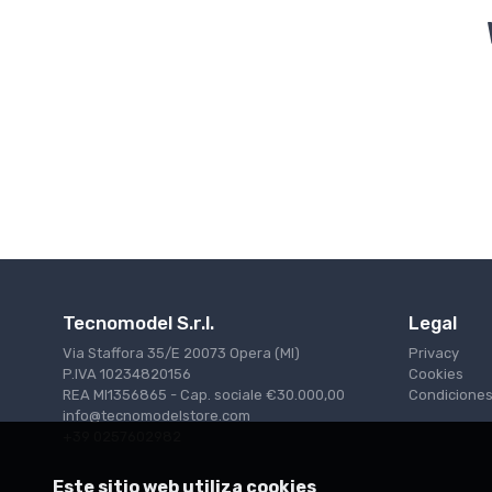
Tecnomodel S.r.l.
Legal
Via Staffora 35/E 20073 Opera (MI)
Privacy
P.IVA 10234820156
Cookies
REA MI1356865 - Cap. sociale €30.000,00
Condiciones
info@tecnomodelstore.com
+39 0257602982
Este sitio web utiliza cookies