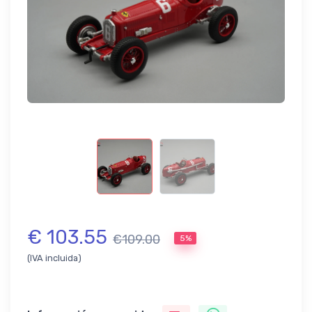
€ 103.55
€109.00
5%
(IVA incluida)