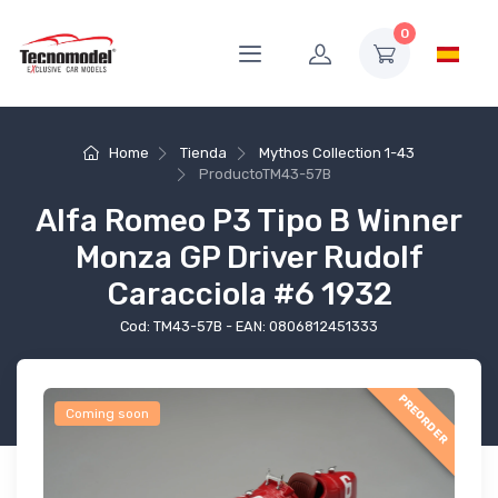
0
Home
Tienda
Mythos Collection 1-43
Producto
TM43-57B
Alfa Romeo P3 Tipo B Winner
Monza GP Driver Rudolf
Caracciola #6 1932
Cod: TM43-57B - EAN: 0806812451333
PREORDER
Coming soon