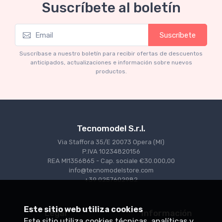
Suscríbete al boletín
Suscríbete
Mythos Collection 1-43
M
TM43-22A Ferrari 553 Squalo 1954 Monza
T
Suscríbase a nuestro boletín para recibir ofertas de descuentos
Test Driver A. Ascari
S
anticipados, actualizaciones e información sobre nuevos
productos.
€94.05
€99.00
Tecnomodel S.r.l.
Via Staffora 35/E 20073 Opera (MI)
P.IVA 10234820156
REA MI1356865 - Cap. sociale €30.000,00
info@tecnomodelstore.com
+39 0257602982
Este sitio web utiliza cookies
Legal
Información
Este sitio utiliza cookies técnicas, analíticas y