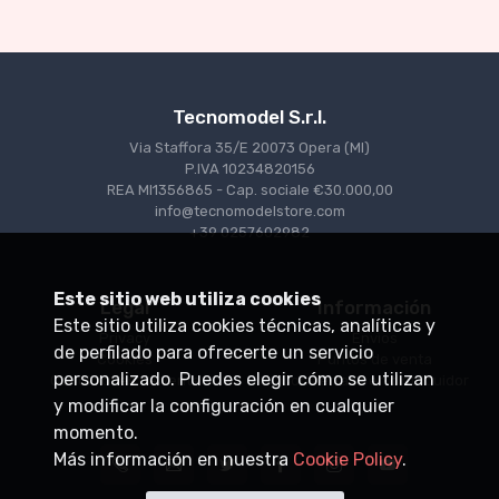
Tecnomodel S.r.l.
Via Staffora 35/E 20073 Opera (MI)
P.IVA 10234820156
REA MI1356865 - Cap. sociale €30.000,00
info@tecnomodelstore.com
+39 0257602982
Este sitio web utiliza cookies
Legal
Información
Este sitio utiliza cookies técnicas, analíticas y
Privacy
Envìos
de perfilado para ofrecerte un servicio
Cookies
Puntos de venta
personalizado. Puedes elegir cómo se utilizan
Condiciones de venta
Conviértase en distribuidor
y modificar la configuración en cualquier
momento.
Más información en nuestra
Cookie Policy
.