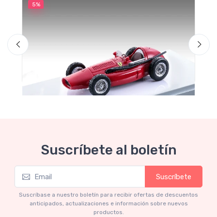
5%
5
Suscríbete al boletín
Mythos Collection 1-43
M
Suscríbete
TM43-22A Ferrari 553 Squalo 1954 Monza
T
Test Driver A. Ascari
S
Suscríbase a nuestro boletín para recibir ofertas de descuentos
anticipados, actualizaciones e información sobre nuevos
€94.05
€99.00
productos.