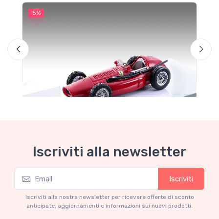
5%
5
Iscriviti alla newsletter
Iscriviti
Mythos Collection 1-43
M
TM43-22A Ferrari 553 Squalo 1954 Monza
T
Iscriviti alla nostra newsletter per ricevere offerte di sconto
Test Driver A. Ascari
S
anticipate, aggiornamenti e informazioni sui nuovi prodotti.
€94.05
€99.00