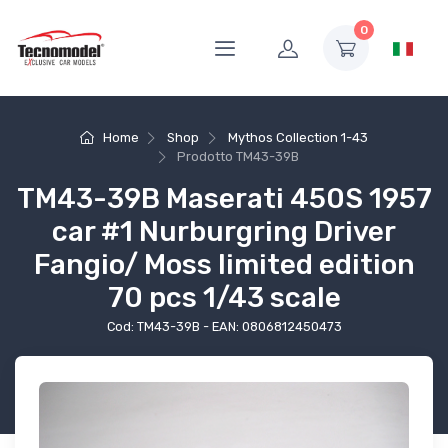
0
Home
Shop
Mythos Collection 1-43
Prodotto
TM43-39B
TM43-39B Maserati 450S 1957
car #1 Nurburgring Driver
Fangio/ Moss limited edition
70 pcs 1/43 scale
Cod: TM43-39B - EAN: 0806812450473