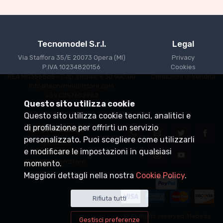
Tecnomodel S.r.l.
Legal
Via Staffora 35/E 20073 Opera (MI)
Privacy
P.IVA 10234820156
Cookies
REA MI1356865 - Cap. sociale €30.000,00
Condizioni di Vendita
info@tecnomodelstore.com
+39 0257602982
Questo sito utilizza cookie
Questo sito utilizza cookie tecnici, analitici e
di profilazione per offrirti un servizio
Informazioni
personalizzato. Puoi scegliere come utilizzarli
Spedizioni
e modificare le impostazioni in qualsiasi
Punti vendita
Diventa rivenditore
momento.
Maggiori dettagli nella nostra
Cookie Policy
.
Rifiuta tutti
© All rights reserved. Made by
Gestisci preferenze