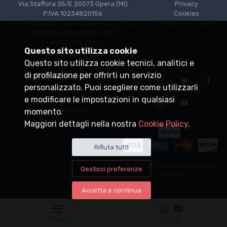
Via Staffora 35/E 20073 Opera (MI)
Privacy
P.IVA 10234820156
Cookies
REA MI1356865 - Cap. sociale €30.000,00
Condizioni di Vendita
info@tecnomodelstore.com
+39 0257602982
Questo sito utilizza cookie
Questo sito utilizza cookie tecnici, analitici e
di profilazione per offrirti un servizio
Informazioni
personalizzato. Puoi scegliere come utilizzarli
Spedizioni
e modificare le impostazioni in qualsiasi
Punti vendita
Diventa rivenditore
momento.
Maggiori dettagli nella nostra
Cookie Policy
.
Rifiuta tutti
© All rights reserved. Made by
Gestisci preferenze
Xtumble
Accetta e continua
0
Menu
€
0,00