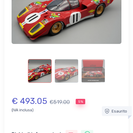
€ 493.05
€519.00
5%
(IVA inclusa)
Esaurito