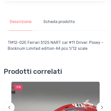
Descrizione
Scheda prodotto
TM12-02E Ferrari 512S NART car #11 Driver: Posey -
Bocknum Limited edition 44 pcs 1/12 scale
Prodotti correlati
N
5%
5
T
T
2