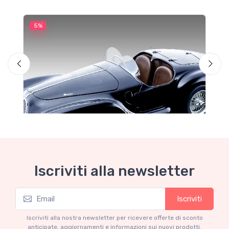
5%
5
Iscriviti alla newsletter
Iscriviti
Garage delle occasioni
G
Auto Avio Costruzioni 815 – 1940 Gloss
A
Iscriviti alla nostra newsletter per ricevere offerte di sconto
Black
anticipate, aggiornamenti e informazioni sui nuovi prodotti.