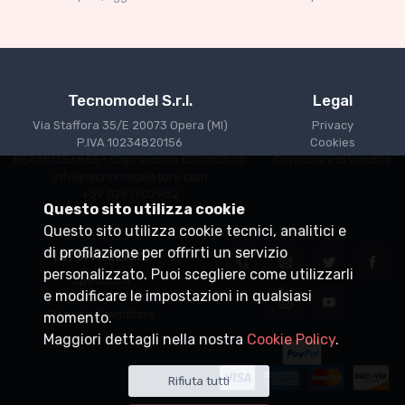
€141.55
€149.00
Tecnomodel S.r.l.
Legal
Via Staffora 35/E 20073 Opera (MI)
Privacy
P.IVA 10234820156
Cookies
REA MI1356865 - Cap. sociale €30.000,00
Condizioni di Vendita
info@tecnomodelstore.com
+39 0257602982
Questo sito utilizza cookie
Questo sito utilizza cookie tecnici, analitici e
di profilazione per offrirti un servizio
Informazioni
personalizzato. Puoi scegliere come utilizzarli
Spedizioni
e modificare le impostazioni in qualsiasi
Punti vendita
Diventa rivenditore
momento.
Maggiori dettagli nella nostra
Cookie Policy
.
Rifiuta tutti