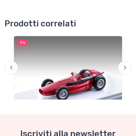
Prodotti correlati
5%
5
Iscriviti alla newsletter