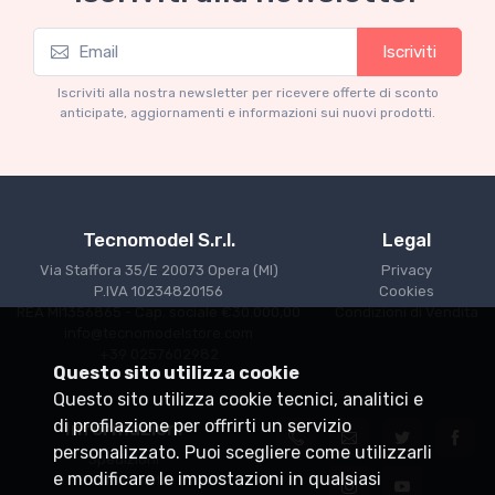
Mythos Collection 1-43
M
Iscriviti
TM43-22A Ferrari 553 Squalo 1954 Monza
T
Test Driver A. Ascari
S
Iscriviti alla nostra newsletter per ricevere offerte di sconto
anticipate, aggiornamenti e informazioni sui nuovi prodotti.
€94.05
€99.00
Tecnomodel S.r.l.
Legal
Via Staffora 35/E 20073 Opera (MI)
Privacy
P.IVA 10234820156
Cookies
REA MI1356865 - Cap. sociale €30.000,00
Condizioni di Vendita
info@tecnomodelstore.com
+39 0257602982
Questo sito utilizza cookie
Questo sito utilizza cookie tecnici, analitici e
di profilazione per offrirti un servizio
Informazioni
personalizzato. Puoi scegliere come utilizzarli
Spedizioni
e modificare le impostazioni in qualsiasi
Punti vendita