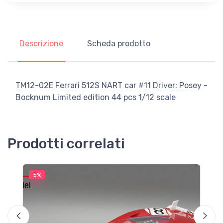
Descrizione
Scheda prodotto
TM12-02E Ferrari 512S NART car #11 Driver: Posey -
Bocknum Limited edition 44 pcs 1/12 scale
Prodotti correlati
5%
5