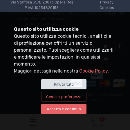
Via Staffora 35/E 20073 Opera (MI)
Privacy
P.IVA 10234820156
Cookies
REA MI1356865 - Cap. sociale €30.000,00
Condizioni di Vendita
info@tecnomodelstore.com
+39 0257602982
Questo sito utilizza cookie
Questo sito utilizza cookie tecnici, analitici e
di profilazione per offrirti un servizio
Informazioni
personalizzato. Puoi scegliere come utilizzarli
Spedizioni
e modificare le impostazioni in qualsiasi
Punti vendita
Diventa rivenditore
momento.
Maggiori dettagli nella nostra
Cookie Policy
.
Rifiuta tutti
© All rights reserved. Made by
Gestisci preferenze
Xtumble
Accetta e continua
0
Menu
€
0,00