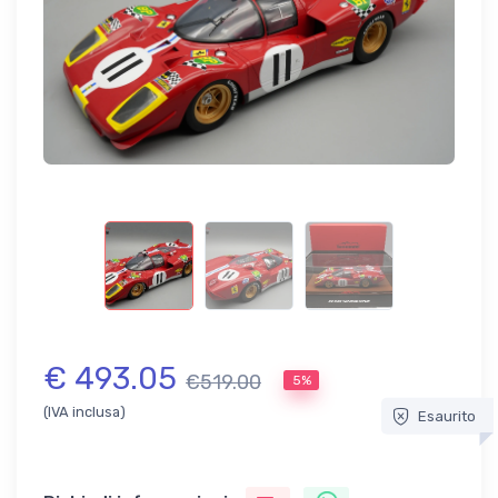
€ 493.05
€519.00
5%
(IVA inclusa)
Esaurito