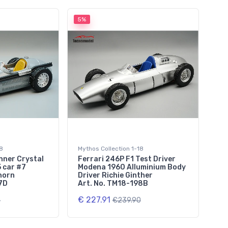
5%
18
Mythos Collection 1-18
nner Crystal
Ferrari 246P F1 Test Driver
 car #7
Modena 1960 Alluminium Body
horn
Driver Richie Ginther
7D
Art. No. TM18-198B
€ 227.91
0
€239.90