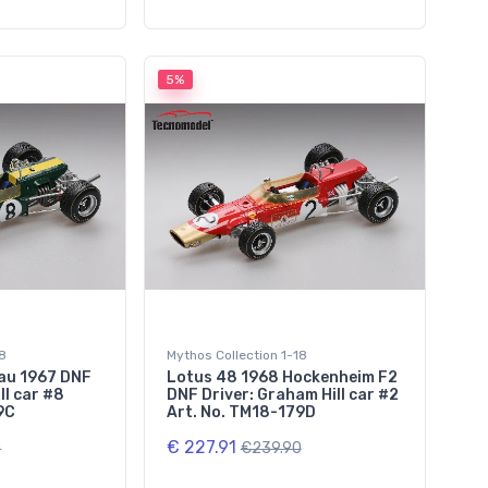
5%
18
Mythos Collection 1-18
au 1967 DNF
Lotus 48 1968 Hockenheim F2
ll car #8
DNF Driver: Graham Hill car #2
9C
Art. No. TM18-179D
€ 227.91
0
€239.90