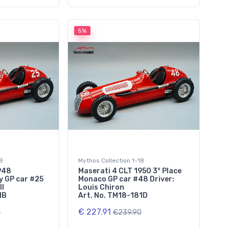
5%
18
Mythos Collection 1-18
948
Maserati 4 CLT 1950 3° Place
 GP car #25
Monaco GP car #48 Driver:
ll
Louis Chiron
1B
Art. No. TM18-181D
€ 227.91
0
€239.90