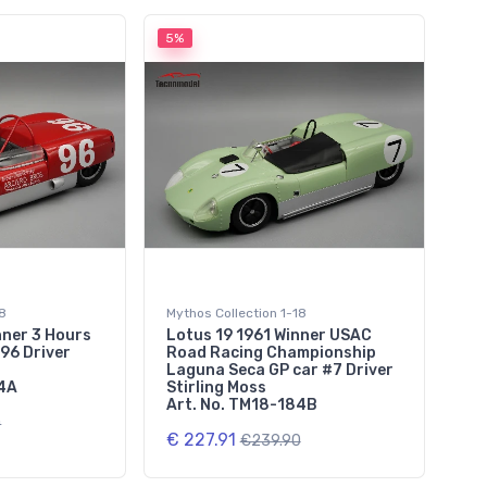
5%
18
Mythos Collection 1-18
nner 3 Hours
Lotus 19 1961 Winner USAC
96 Driver
Road Racing Championship
Laguna Seca GP car #7 Driver
84A
Stirling Moss
Art. No. TM18-184B
0
€ 227.91
€239.90