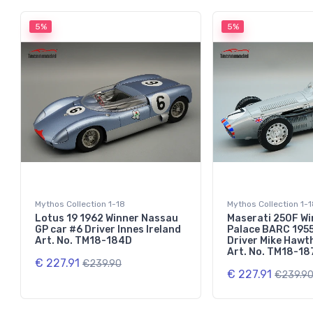
5%
5%
Mythos Collection 1-18
Mythos Collection 1-
Lotus 19 1962 Winner Nassau
Maserati 250F Wi
GP car #6 Driver Innes Ireland
Palace BARC 1955
Art. No. TM18-184D
Driver Mike Hawt
Art. No. TM18-18
€ 227.91
€239.90
€ 227.91
€239.9