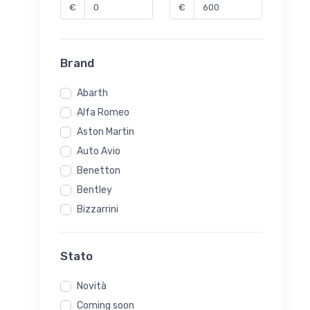
€
€
Brand
Abarth
Alfa Romeo
Aston Martin
Auto Avio
Benetton
Bentley
Bizzarrini
Brabham
BRM
Stato
Cooper
Novità
DeTomaso
Coming soon
Ensign