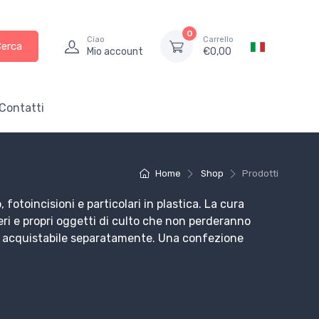
0
Ciao
Carrello
Cerca
Mio account
€
0,00
Contatti
Home
Shop
Prodotti
 fotoincisioni e particolari in plastica. La cura
eri e propri oggetti di culto che non perderanno
glas acquistabile separatamente. Una confezione