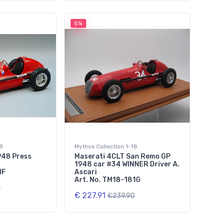
5%
18
Mythos Collection 1-18
948 Press
Maserati 4CLT San Remo GP
1948 car #34 WINNER Driver A.
1F
Ascari
Art. No. TM18-181G
0
€ 227.91
€239.90