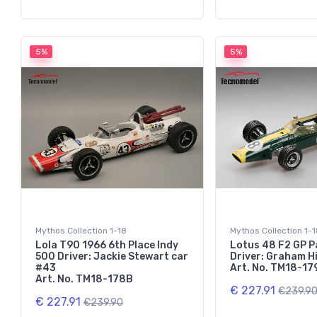
5%
5%
Mythos Collection 1-18
Mythos Collection 1-
Lola T90 1966 6th Place Indy
Lotus 48 F2 GP P
500 Driver: Jackie Stewart car
Driver: Graham Hi
#43
Art. No. TM18-17
Art. No. TM18-178B
€ 227.91
€239.9
€ 227.91
€239.90