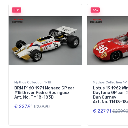
5%
5%
Mythos Collection 1-18
Mythos Collection 1-
BRM P160 1971 Monaco GP car
Lotus 19 1962 Wi
#15 Driver Pedro Rodriguez
Daytona GP car #
Art. No. TM18-183D
Dan Gurney
Art. No. TM18-1
€ 227.91
€239.90
€ 227.91
€239.9