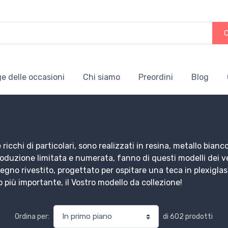
e delle occasioni
Chi siamo
Preordini
Blog
cchi di particolari, sono realizzati in resina, metallo bianco,
produzione limitata e numerata, fanno di questi modelli dei v
n legno rivestito, progettato per ospitare una teca in plexi
più importante, il Vostro modello da collezione!
di
602
prodotti
Ordina per: