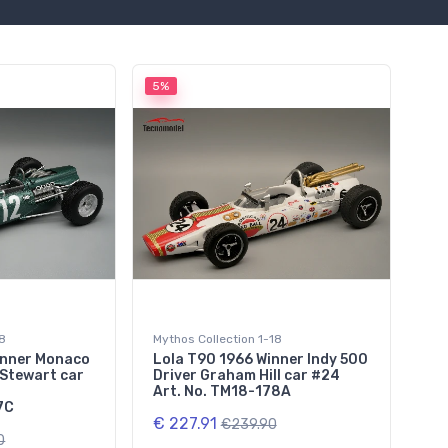
5%
18
Mythos Collection 1-18
inner Monaco
Lola T90 1966 Winner Indy 500
 Stewart car
Driver Graham Hill car #24
Art. No. TM18-178A
7C
€ 227.91
€239.90
0