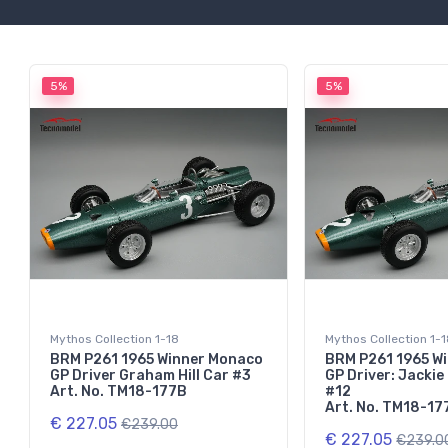
5%
5%
Mythos Collection 1-18
Mythos Collection 1-
BRM P261 1965 Winner Monaco
BRM P261 1965 W
GP Driver Graham Hill Car #3
GP Driver: Jackie
Art. No. TM18-177B
#12
Art. No. TM18-17
€ 227.05
€239.00
€ 227.05
€239.0