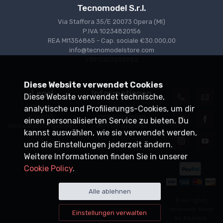
Tecnomodel S.r.l.
Via Staffora 35/E 20073 Opera (MI)
P.IVA 10234820156
REA MI1356865 - Cap. sociale €30.000,00
info@tecnomodelstore.com
+39 0257602982
Diese Website verwendet Cookies
Legal
Informationen
Diese Website verwendet technische,
Privacy
Versand
analytische und Profilierungs-Cookies, um dir
Cookies
Verkaufsstellen
einen personalisierten Service zu bieten. Du
Verkaufsbedingungen
Vertriebspartner
kannst auswählen, wie sie verwendet werden,
und die Einstellungen jederzeit ändern.
Weitere Informationen finden Sie in unserer
Cookie Policy
.
Alle ablehnen
© All rights
reserved. Made
Einstellungen verwalten
by
Xtumble