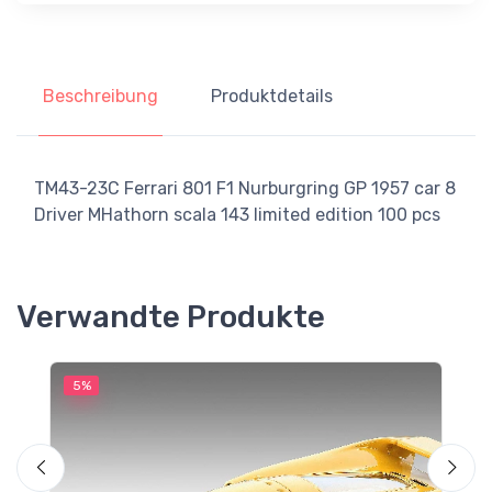
Beschreibung
Produktdetails
TM43-23C Ferrari 801 F1 Nurburgring GP 1957 car 8
Driver MHathorn scala 143 limited edition 100 pcs
Verwandte Produkte
5%
5
S
L