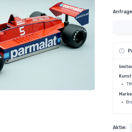
Anfrage
P
limite
Kunst 
TM
Marke
Br
Aktie: