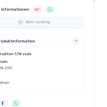
 Informationen:
Nicht vorrättig
roduktinformation
d edition 1/18 scale
nein.
18-219C
abham