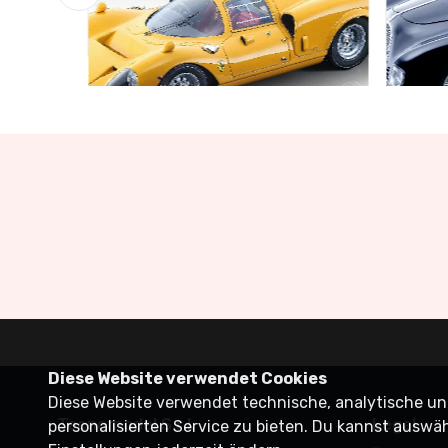
Schnäppchen-Garage
Schnä
Limited edition 60 pcs
Limite
€160.55
€141.
€169.00
Diese Website verwendet Cookies
Diese Website verwendet technische, analytische und
Tecnomodel S.r.l.
Legal
personalisierten Service zu bieten. Du kannst auswä