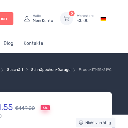
0
Hallo
Warenkorb
hen
Mein Konto
€
0,00
Blog
Kontakte
Geschäft
Schnäppchen-Garage
Produkt
TM18-219C
1.55
€149.00
5%
.)
Nicht vorrättig