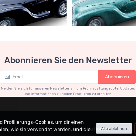
Abonnieren Sie den Newsletter
ppchen-Garage
Schnäppchen-Garage
d edition 55 pcs scala 1/18
Limited edition 40 pcs
55
€141.55
€149.00
€149.00
Abonnieren
Melden Sie sich für unseren Newsletter an, um Frührabattangebote, Updates
und Informationen zu neuen Produkten zu erhalten.
 Profilierungs-Cookies, um dir einen
Informationen
Alle ablehnen
hlen, wie sie verwendet werden, und die