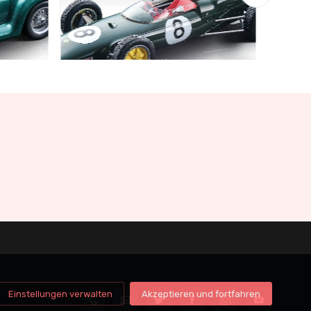
Schnäppchen-Garage
Limited edition 210 pcs
€141.55
€149.00
Einstellungen verwalten
Akzeptieren und fortfahren