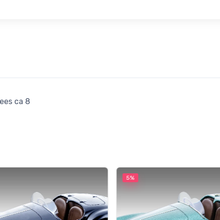
ees ca 8
5%