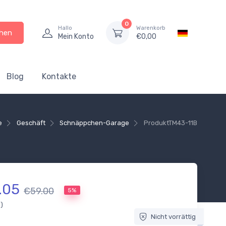
0
Hallo
Warenkorb
hen
Mein Konto
€
0,00
Blog
Kontakte
e
Geschäft
Schnäppchen-Garage
Produkt
TM43-11B
.05
€59.00
5%
.)
Nicht vorrättig