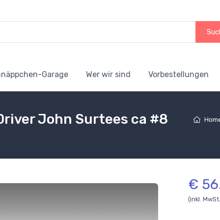
Suc
hnäppchen-Garage
Wer wir sind
Vorbestellungen
 Driver John Surtees ca #8
Hom
€ 56
(inkl. MwSt