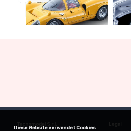
Schnäppchen-Garage
Schnä
Limited edition 60 pcs
Limite
€160.55
€141.
€169.00
Tecnomodel S.r.l.
Legal
Diese Website verwendet Cookies