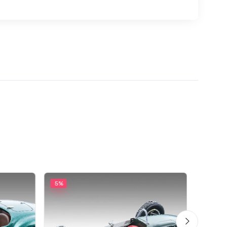
5%
5%