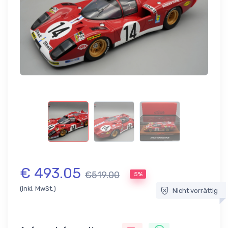
€ 493.05
€519.00
5%
(inkl. MwSt.)
Nicht vorrättig