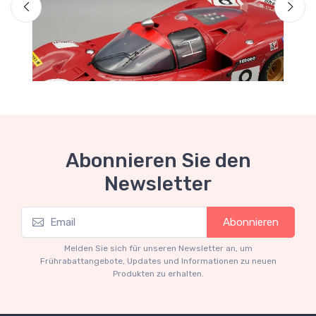
Abonnieren Sie den
Neuheit
N
Newsletter
Tecnomodel Collection 1-12 scale
T
TM12-02D Ferrari - 512S 5.0L v12 Long Tail
T
Abonnieren
team spa Ferrari SEFAC #8 24h Le Mans
2
1970 A.Merzario - C.Regazzoni
Melden Sie sich für unseren Newsletter an, um
€493.05
€519.00
Frührabattangebote, Updates und Informationen zu neuen
Produkten zu erhalten.