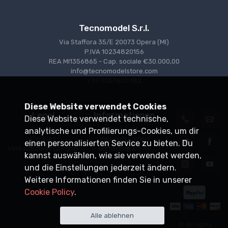
Tecnomodel S.r.l.
Via Staffora 35/E 20073 Opera (MI)
P.IVA 10234820156
REA MI1356865 - Cap. sociale €30.000,00
info@tecnomodelstore.com
+39 0257602982
Diese Website verwendet Cookies
Legal
Informationen
Diese Website verwendet technische,
Privacy
Versand
analytische und Profilierungs-Cookies, um dir
Cookies
Verkaufsstellen
einen personalisierten Service zu bieten. Du
Verkaufsbedingungen
Vertriebspartner
kannst auswählen, wie sie verwendet werden,
und die Einstellungen jederzeit ändern.
Weitere Informationen finden Sie in unserer
Cookie Policy
.
Alle ablehnen
© All rights