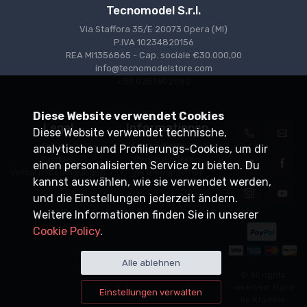
Tecnomodel S.r.l.
Via Staffora 35/E 20073 Opera (MI)
P.IVA 10234820156
REA MI1356865 - Cap. sociale €30.000,00
info@tecnomodelstore.com
+39 0257602982
Diese Website verwendet Cookies
Legal
Informationen
Diese Website verwendet technische,
Privacy
Versand
analytische und Profilierungs-Cookies, um dir
Cookies
Verkaufsstellen
einen personalisierten Service zu bieten. Du
Verkaufsbedingungen
Vertriebspartner
kannst auswählen, wie sie verwendet werden,
und die Einstellungen jederzeit ändern.
Weitere Informationen finden Sie in unserer
Cookie Policy
.
Alle ablehnen
© All rights
reserved. Made
Einstellungen verwalten
by
Xtumble