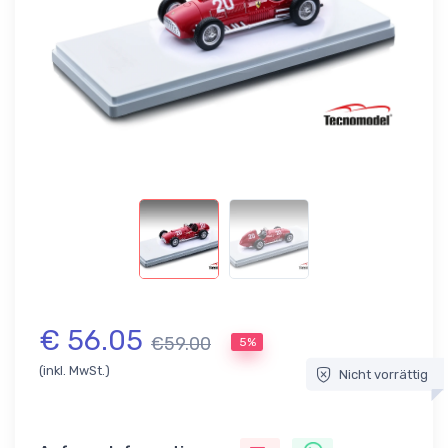
€ 56.05
€59.00
5%
(inkl. MwSt.)
Nicht vorrättig