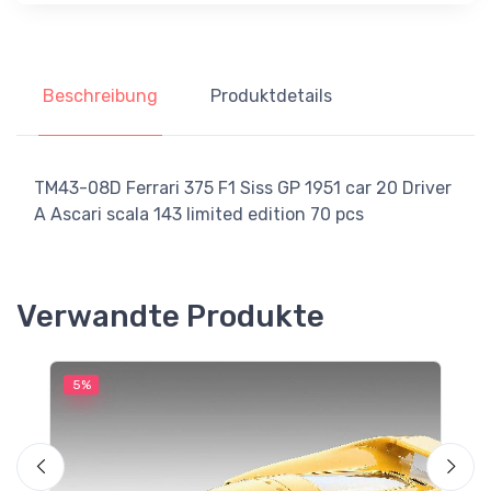
Beschreibung
Produktdetails
TM43-08D Ferrari 375 F1 Siss GP 1951 car 20 Driver
A Ascari scala 143 limited edition 70 pcs
Verwandte Produkte
5%
5