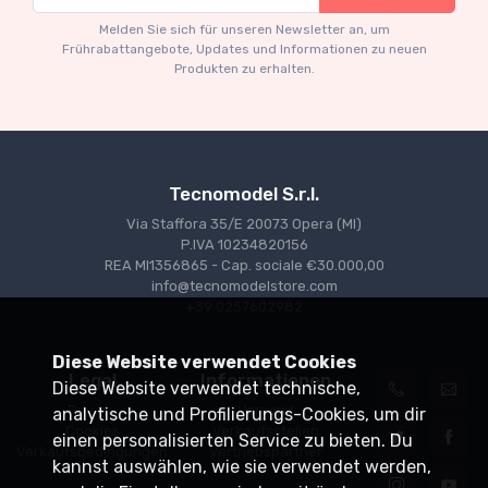
€160.55
€169.00
Melden Sie sich für unseren Newsletter an, um
Frührabattangebote, Updates und Informationen zu neuen
Produkten zu erhalten.
Tecnomodel S.r.l.
Via Staffora 35/E 20073 Opera (MI)
P.IVA 10234820156
REA MI1356865 - Cap. sociale €30.000,00
info@tecnomodelstore.com
+39 0257602982
Diese Website verwendet Cookies
Legal
Informationen
Diese Website verwendet technische,
Privacy
Versand
analytische und Profilierungs-Cookies, um dir
Cookies
Verkaufsstellen
einen personalisierten Service zu bieten. Du
Verkaufsbedingungen
Vertriebspartner
kannst auswählen, wie sie verwendet werden,