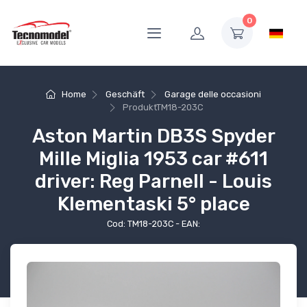
0
Home
Geschäft
Garage delle occasioni
Produkt
TM18-203C
Aston Martin DB3S Spyder
Mille Miglia 1953 car #611
driver: Reg Parnell - Louis
Klementaski 5° place
Cod: TM18-203C - EAN: