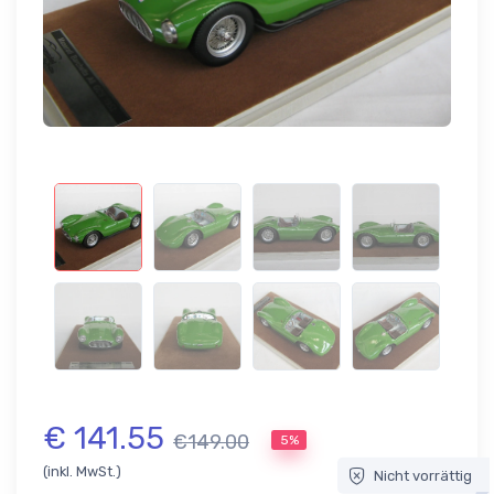
€ 141.55
€149.00
5%
(inkl. MwSt.)
Nicht vorrättig