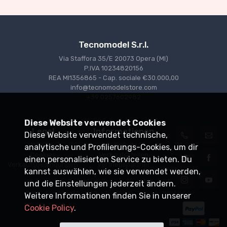
Tecnomodel S.r.l.
Via Staffora 35/E 20073 Opera (MI)
P.IVA 10234820156
REA MI1356865 - Cap. sociale €30.000,00
info@tecnomodelstore.com
+39 0257602982
Diese Website verwendet Cookies
Legal
Informationen
Diese Website verwendet technische,
Privacy
Versand
analytische und Profilierungs-Cookies, um dir
Cookies
Verkaufsstellen
einen personalisierten Service zu bieten. Du
Verkaufsbedingungen
Vertriebspartner
kannst auswählen, wie sie verwendet werden,
und die Einstellungen jederzeit ändern.
Weitere Informationen finden Sie in unserer
Cookie Policy
.