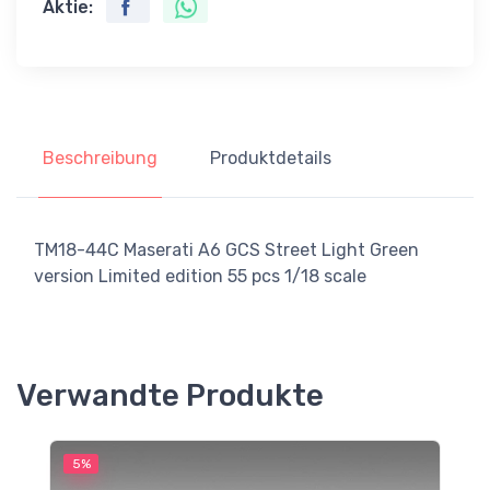
Aktie:
Beschreibung
Produktdetails
TM18-44C Maserati A6 GCS Street Light Green
version Limited edition 55 pcs 1/18 scale
Verwandte Produkte
5%
5
S