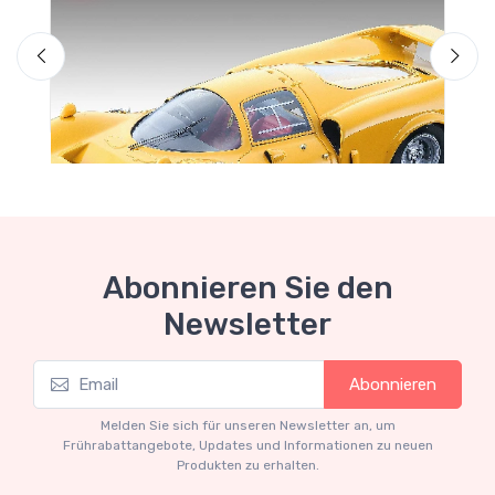
L
Abonnieren Sie den
Newsletter
Schnäppchen-Garage
Abonnieren
Limited edition 60 pcs
€160.55
€169.00
Melden Sie sich für unseren Newsletter an, um
Frührabattangebote, Updates und Informationen zu neuen
Produkten zu erhalten.