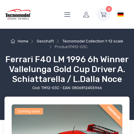
0
Home
Geschäft
Tecnomodel Collection 1-12 scale
Produkt
TM12-03C
Ferrari F40 LM 1996 6h Winner
Vallelunga Gold Cup Driver A.
Schiattarella / L.Dalla Noce
Cod: TM12-03C - EAN: 0806812455966
PREORDER
Coming soon