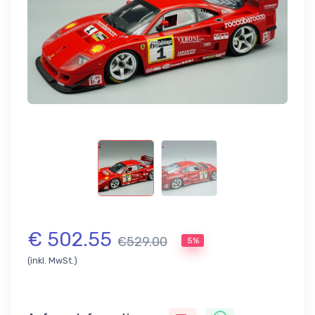
€ 502.55
€529.00
5%
(inkl. MwSt.)