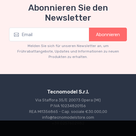
Abonnieren Sie den
Neuheit
Newsletter
Tecnomodel Collection 1-12 scale
TM12-02D Ferrari - 512S 5.0L v12 Long Tail
Abonnieren
team spa Ferrari SEFAC #8 24h Le Mans
1970 A.Merzario - C.Regazzoni
Melden Sie sich für unseren Newsletter an, um
€493.05
€519.00
Frührabattangebote, Updates und Informationen zu neuen
Produkten zu erhalten.
Tecnomodel S.r.l.
Via Staffora 35/E 20073 Opera (MI)
P.IVA 10234820156
REA MI1356865 - Cap. sociale €30.000,00
info@tecnomodelstore.com
+39 0257602982