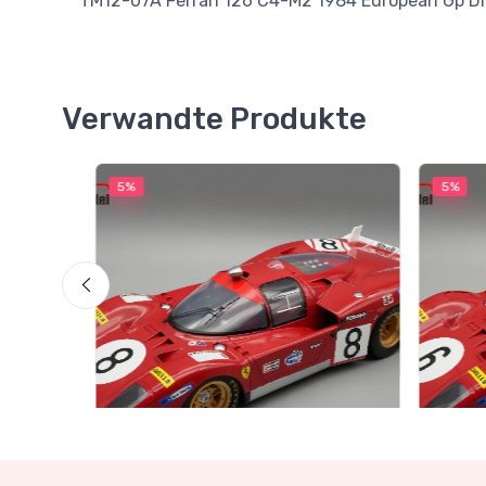
TM12-07A Ferrari 126 C4-M2 1984 European Gp Dr
Verwandte Produkte
5%
5%
Neuheit
Neuhei