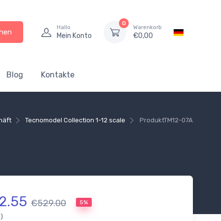
0
Hallo
Warenkorb
hen
Mein Konto
€
0,00
Blog
Kontakte
häft
Tecnomodel Collection 1-12 scale
Produkt
TM12-07A
2.55
€529.00
5%
.)