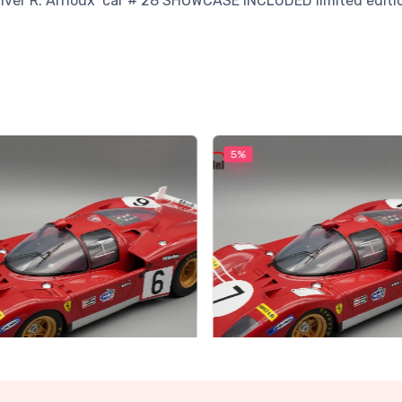
iver R. Arnoux car # 28 SHOWCASE INCLUDED limited editio
5%
t
Neuheit