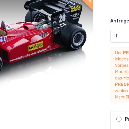
Anfrage
Der
PR
leidens
Vorbest
Modelle
das Mod
PREO
zahlen
Mehr ü
P