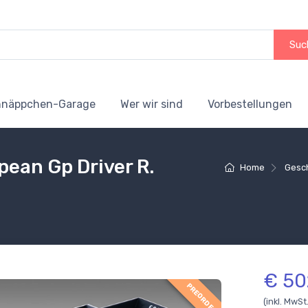
Suc
hnäppchen-Garage
Wer wir sind
Vorbestellungen
pean Gp Driver R.
Home
Gesc
€ 50
PREORDER
(inkl. MwSt