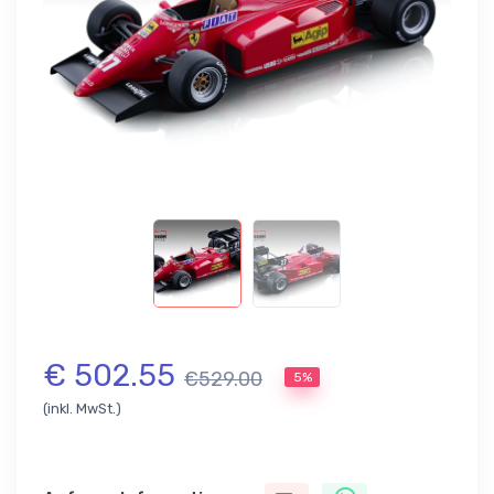
€ 502.55
€529.00
5%
(inkl. MwSt.)