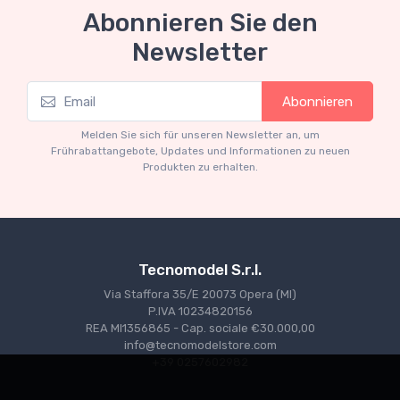
Abonnieren Sie den
Neuheit
Newsletter
Tecnomodel Collection 1-12 scale
TM12-02D Ferrari - 512S 5.0L v12 Long Tail
Abonnieren
team spa Ferrari SEFAC #8 24h Le Mans
1970 A.Merzario - C.Regazzoni
Melden Sie sich für unseren Newsletter an, um
€493.05
€519.00
Frührabattangebote, Updates und Informationen zu neuen
Produkten zu erhalten.
Tecnomodel S.r.l.
Via Staffora 35/E 20073 Opera (MI)
P.IVA 10234820156
REA MI1356865 - Cap. sociale €30.000,00
info@tecnomodelstore.com
+39 0257602982