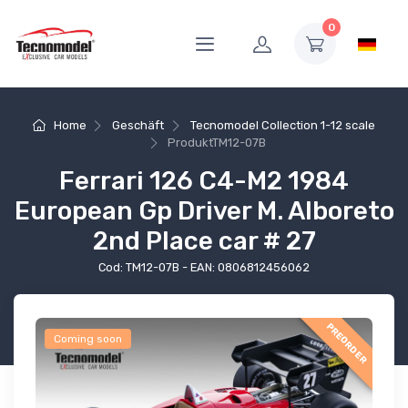
0
Home
Geschäft
Tecnomodel Collection 1-12 scale
Produkt
TM12-07B
Ferrari 126 C4-M2 1984
European Gp Driver M. Alboreto
2nd Place car # 27
Cod: TM12-07B - EAN: 0806812456062
PREORDER
Coming soon