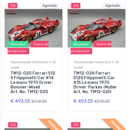
5%
Agotado
5%
Agotado
Novedad
Fuera de
Novedad
Fuera de
producción
producción
Tecnomodel Collection 1-12
Tecnomodel Collection 1-12
scale
scale
TM12-02G Ferrari 512
TM12-02H Ferrari
S Filippinetti Car #14
512S Filippinetti Car
Le mans 1970 Driver:
#15 Le mans 1970
Bonnier-Wisell
Driver: Parkes-Muller
Art. No. TM12-02G
Art. No. TM12-02H
€ 493.05
€ 493.05
€519.00
€519.00
PREORDER
PREORDER
5%
5%