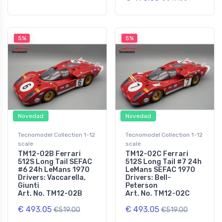
5%
5%
Novedad
Novedad
Tecnomodel Collection 1-12
Tecnomodel Collection 1-12
scale
scale
TM12-02B Ferrari
TM12-02C Ferrari
512S Long Tail SEFAC
512S Long Tail #7 24h
#6 24h LeMans 1970
LeMans SEFAC 1970
Drivers: Vaccarella,
Drivers: Bell-
Giunti
Peterson
Art. No. TM12-02B
Art. No. TM12-02C
€ 493.05
€ 493.05
€519.00
€519.00