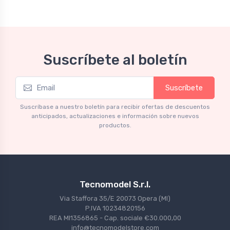
Suscríbete al boletín
Suscríbete
Suscríbase a nuestro boletín para recibir ofertas de descuentos
anticipados, actualizaciones e información sobre nuevos
productos.
Tecnomodel S.r.l.
Via Staffora 35/E 20073 Opera (MI)
P.IVA 10234820156
REA MI1356865 - Cap. sociale €30.000,00
info@tecnomodelstore.com