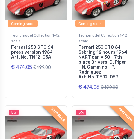
Coming soon
Coming soon
Tecnomodel Collection 1-12
Tecnomodel Collection 1-12
scale
scale
Ferrari 250 GTO 64
Ferrari 250 GTO 64
press version 1964
Sebring 12 hours 1964
Art. No. TM12-05A
NART car # 30 - 7th
place Drivers: D. Piper
€ 474.05
- M. Gammino - P.
€499.00
Rodriguez
Art. No. TM12-05B
€ 474.05
€499.00
PREORDER
PREORDER
5%
5%