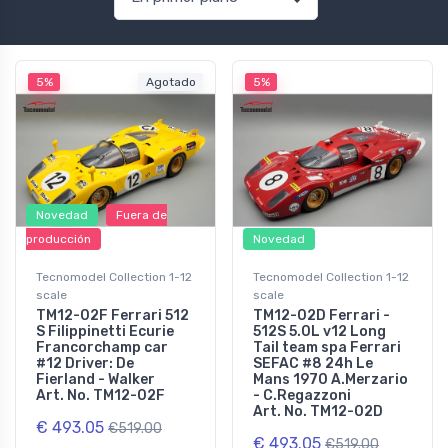
5%
Agotado
5%
Novedad
Fuera de
producción
Novedad
Tecnomodel Collection 1-12
Tecnomodel Collection 1-12
scale
scale
TM12-02F Ferrari 512
TM12-02D Ferrari -
S Filippinetti Ecurie
512S 5.0L v12 Long
Francorchamp car
Tail team spa Ferrari
#12 Driver: De
SEFAC #8 24h Le
Fierland - Walker
Mans 1970 A.Merzario
Art. No. TM12-02F
- C.Regazzoni
Art. No. TM12-02D
€ 493.05
€519.00
€ 493.05
€519.00