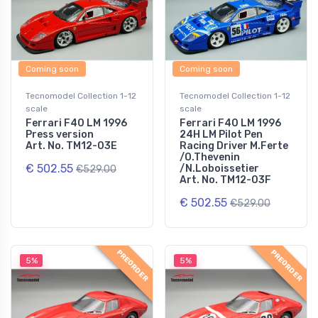
Coming soon
Coming soon
Tecnomodel Collection 1-12
Tecnomodel Collection 1-12
scale
scale
Ferrari F40 LM 1996
Ferrari F40 LM 1996
Press version
24H LM Pilot Pen
Art. No. TM12-03E
Racing Driver M.Ferte
/O.Thevenin
€ 502.55
/N.Loboissetier
€529.00
Art. No. TM12-03F
€ 502.55
€529.00
PREORDER
PREORDER
5%
5%