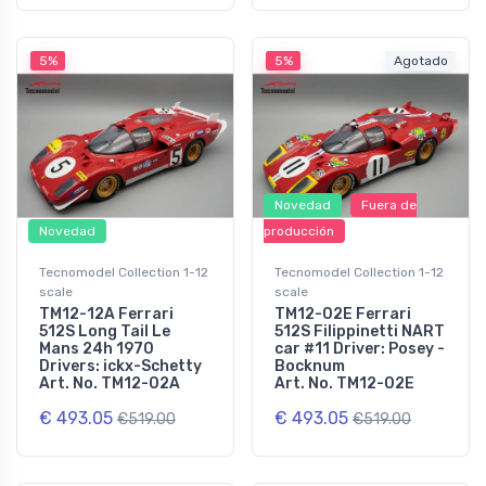
5%
5%
Agotado
Novedad
Fuera de
Novedad
producción
Tecnomodel Collection 1-12
Tecnomodel Collection 1-12
scale
scale
TM12-12A Ferrari
TM12-02E Ferrari
512S Long Tail Le
512S Filippinetti NART
Mans 24h 1970
car #11 Driver: Posey -
Drivers: ickx-Schetty
Bocknum
Art. No. TM12-02A
Art. No. TM12-02E
€ 493.05
€ 493.05
€519.00
€519.00