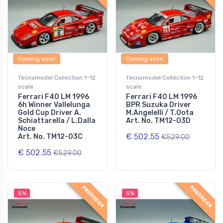
Coming soon
Coming soon
Tecnomodel Collection 1-12
Tecnomodel Collection 1-12
scale
scale
Ferrari F40 LM 1996
Ferrari F40 LM 1996
6h Winner Vallelunga
BPR Suzuka Driver
Gold Cup Driver A.
M.Angelelli / T.Oota
Schiattarella / L.Dalla
Art. No. TM12-03D
Noce
€ 502.55
Art. No. TM12-03C
€529.00
€ 502.55
€529.00
PREORDER
PREORDER
5%
5%