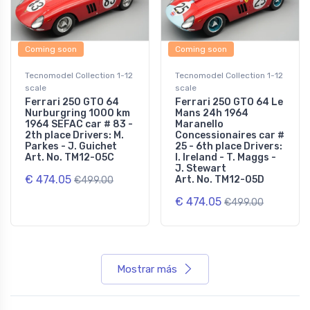
Coming soon
Coming soon
Tecnomodel Collection 1-12
Tecnomodel Collection 1-12
scale
scale
Ferrari 250 GTO 64
Ferrari 250 GTO 64 Le
Nurburgring 1000 km
Mans 24h 1964
1964 SEFAC car # 83 -
Maranello
2th place Drivers: M.
Concessionaires car #
Parkes - J. Guichet
25 - 6th place Drivers:
Art. No. TM12-05C
I. Ireland - T. Maggs -
J. Stewart
€ 474.05
Art. No. TM12-05D
€499.00
€ 474.05
€499.00
Mostrar más