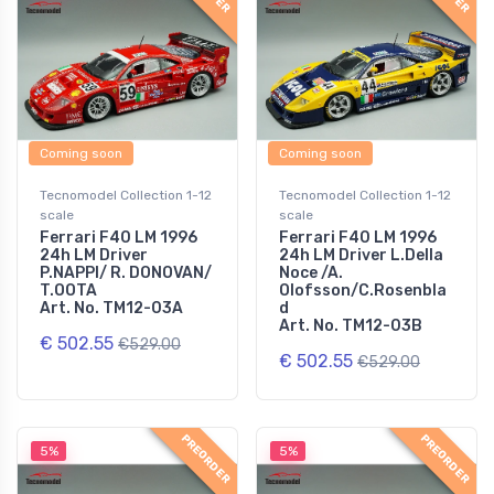
Coming soon
Coming soon
Tecnomodel Collection 1-12
Tecnomodel Collection 1-12
scale
scale
Ferrari F40 LM 1996
Ferrari F40 LM 1996
24h LM Driver
24h LM Driver L.Della
P.NAPPI/ R. DONOVAN/
Noce /A.
T.OOTA
Olofsson/C.Rosenbla
Art. No. TM12-03A
d
Art. No. TM12-03B
€ 502.55
€529.00
€ 502.55
€529.00
PREORDER
PREORDER
5%
5%