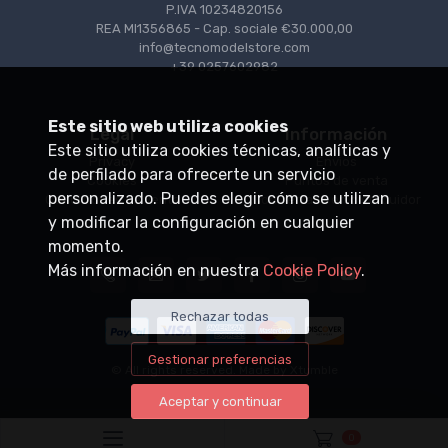
P.IVA 10234820156
REA MI1356865 - Cap. sociale €30.000,00
info@tecnomodelstore.com
+39 0257602982
Este sitio web utiliza cookies
Legal
Información
Este sitio utiliza cookies técnicas, analíticas y
Privacy
Envìos
de perfilado para ofrecerte un servicio
Cookies
Puntos de venta
personalizado. Puedes elegir cómo se utilizan
Condiciones de venta
Conviértase en distribuidor
y modificar la configuración en cualquier
momento.
Más información en nuestra
Cookie Policy
.
Rechazar todas
Gestionar preferencias
© All rights reserved. Made by
Xtumble
Aceptar y continuar
0