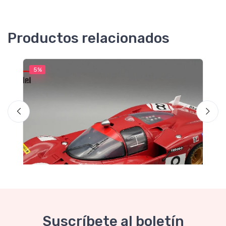
Productos relacionados
N
5%
5
T
T
2
Suscríbete al boletín