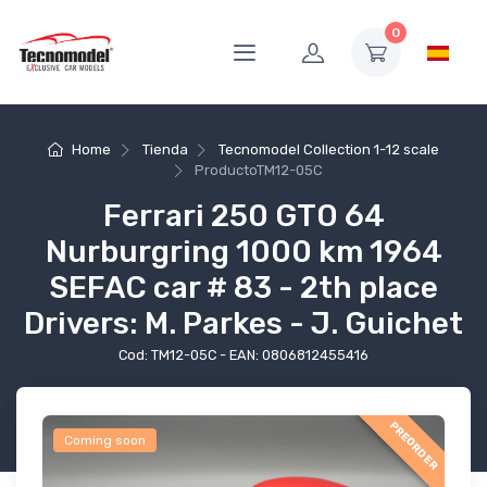
0
Home
Tienda
Tecnomodel Collection 1-12 scale
Producto
TM12-05C
Ferrari 250 GTO 64
Nurburgring 1000 km 1964
SEFAC car # 83 - 2th place
Drivers: M. Parkes - J. Guichet
Cod: TM12-05C - EAN: 0806812455416
PREORDER
Coming soon