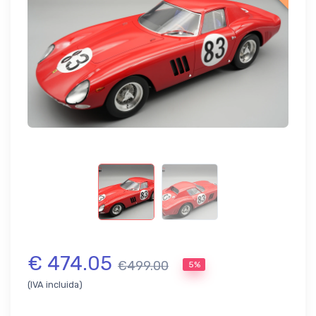
€ 474.05
€499.00
5%
(IVA incluida)