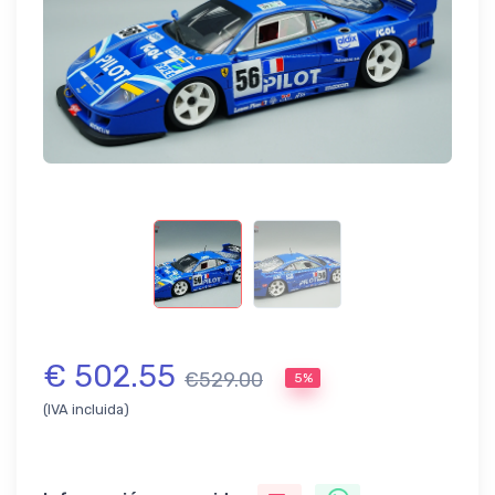
€ 502.55
€529.00
5%
(IVA incluida)