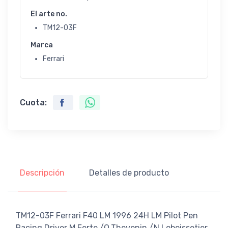
El arte no.
TM12-03F
Marca
Ferrari
Cuota:
Descripción
Detalles de producto
TM12-03F Ferrari F40 LM 1996 24H LM Pilot Pen
Racing Driver M.Ferte /O.Thevenin /N.Loboissetier