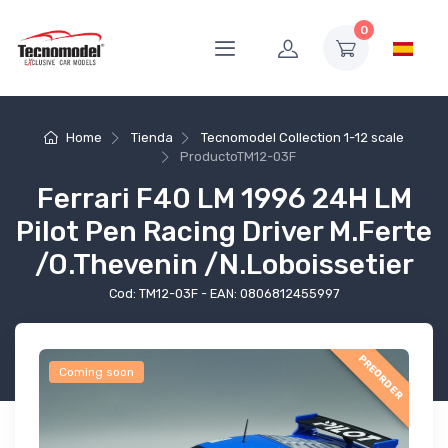
0
Home
Tienda
Tecnomodel Collection 1-12 scale
Producto
TM12-03F
Ferrari F40 LM 1996 24H LM
Pilot Pen Racing Driver M.Ferte
/O.Thevenin /N.Loboissetier
Cod: TM12-03F - EAN: 0806812455997
PREORDER
Coming soon