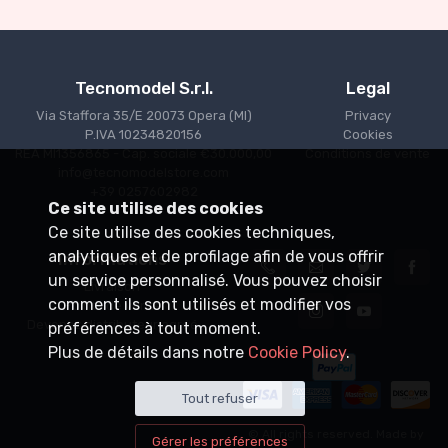
Tecnomodel S.r.l.
Legal
Via Staffora 35/E 20073 Opera (MI)
Privacy
P.IVA 10234820156
Cookies
REA MI1356865 - Cap. sociale €30.000,00
Conditions de vente
info@tecnomodelstore.com
+39 0257602982
Ce site utilise des cookies
Ce site utilise des cookies techniques,
analytiques et de profilage afin de vous offrir
Informations
un service personnalisé. Vous pouvez choisir
Livraison
comment ils sont utilisés et modifier vos
Points de vente
Devenez distributeur agréé
préférences à tout moment.
Plus de détails dans notre
Cookie Policy
.
Tout refuser
© All rights reserved. Made by
Gérer les préférences