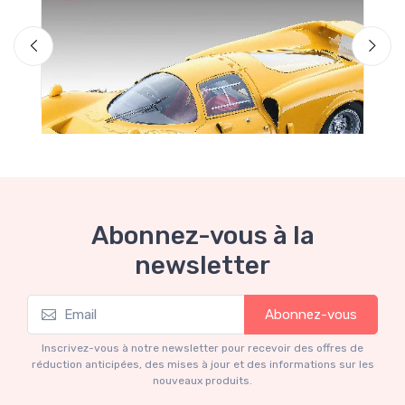
L
Abonnez-vous à la
newsletter
Garage des Occasions
Abonnez-vous
Limited edition 60 pcs
€160.55
€169.00
Inscrivez-vous à notre newsletter pour recevoir des offres de
réduction anticipées, des mises à jour et des informations sur les
nouveaux produits.