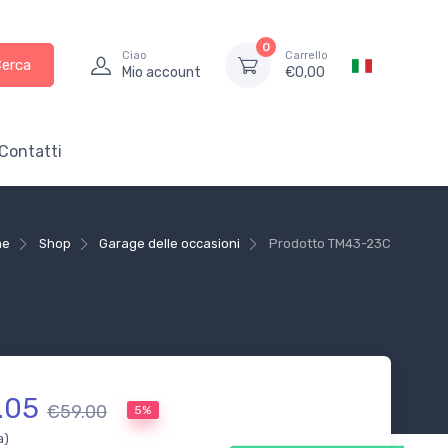
0
Ciao
Carrello
Cerca
Mio account
€
0,00
Contatti
me
Shop
Garage delle occasioni
Prodotto
TM43-23C
.05
€59.00
5%
a)