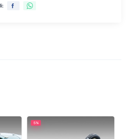
i:
5%
5%