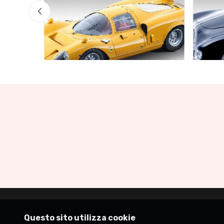
Garage delle occasioni
Garage
ess
Ferrari 365 P2/3 Drogo, press
Auto 
1967 Giallo Modena
Gloss
€160.55
€141.
€169.00
Questo sito utilizza cookie