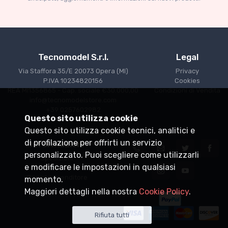
€227.05
€239.00
Tecnomodel S.r.l.
Legal
Via Staffora 35/E 20073 Opera (MI)
Privacy
P.IVA 10234820156
Cookies
REA MI1356865 - Cap. sociale €30.000,00
Condizioni di Vendita
info@tecnomodelstore.com
+39 0257602982
Questo sito utilizza cookie
Questo sito utilizza cookie tecnici, analitici e
di profilazione per offrirti un servizio
Informazioni
personalizzato. Puoi scegliere come utilizzarli
Spedizioni
e modificare le impostazioni in qualsiasi
Punti vendita
Diventa rivenditore
momento.
Maggiori dettagli nella nostra
Cookie Policy
.
Rifiuta tutti