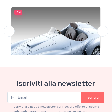
5%
5
M
F
1
P
Iscriviti alla newsletter
Iscriviti
Mythos Collection 1-18
Ferrari 166 MM Abarth Metallic Silver Press
Iscriviti alla nostra newsletter per ricevere offerte di sconto
Version 1953 scala 1/18
anticipate, aggiornamenti e informazioni sui nuovi prodotti.