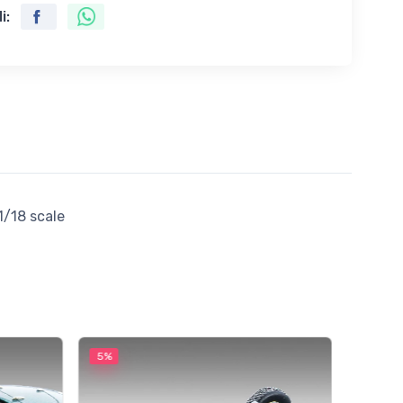
i:
1/18 scale
5%
5%