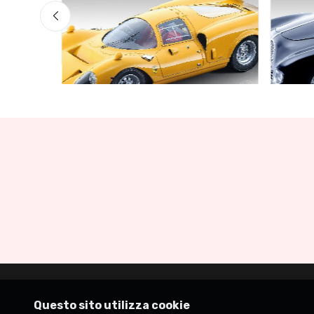
Garage delle occasioni
Garage
ess
Ferrari 365 P2/3 Drogo, press
Auto 
1967 Giallo Modena
Gloss
€160.55
€141.
€169.00
Questo sito utilizza cookie