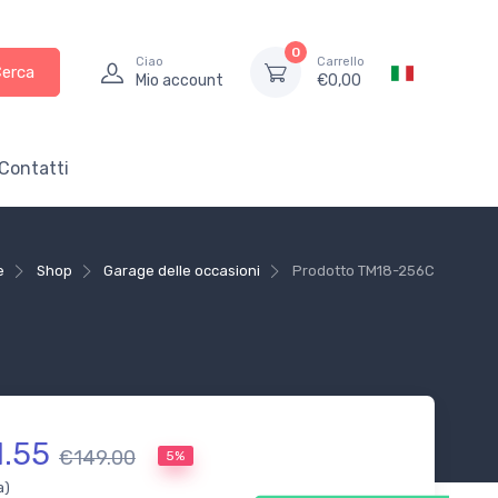
0
Ciao
Carrello
Cerca
Mio account
€
0,00
Contatti
e
Shop
Garage delle occasioni
Prodotto
TM18-256C
1.55
€149.00
5%
a)