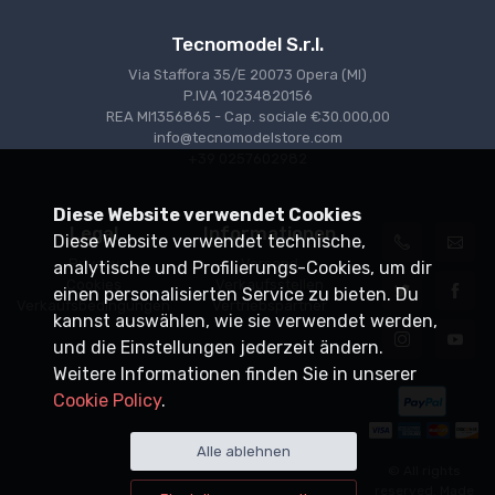
Tecnomodel S.r.l.
Via Staffora 35/E 20073 Opera (MI)
P.IVA 10234820156
REA MI1356865 - Cap. sociale €30.000,00
info@tecnomodelstore.com
+39 0257602982
Diese Website verwendet Cookies
Legal
Informationen
Diese Website verwendet technische,
Privacy
Versand
analytische und Profilierungs-Cookies, um dir
Cookies
Verkaufsstellen
einen personalisierten Service zu bieten. Du
Verkaufsbedingungen
Vertriebspartner
kannst auswählen, wie sie verwendet werden,
und die Einstellungen jederzeit ändern.
Weitere Informationen finden Sie in unserer
Cookie Policy
.
Alle ablehnen
© All rights
reserved. Made