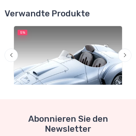
Verwandte Produkte
5%
5
M
F
Abonnieren Sie den
Newsletter