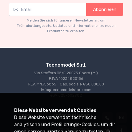
Mythos Collection 1-18
Abonnieren
Ferrari 166 MM Abarth Metallic Silver Press
Version 1953 scala 1/18
Melden Sie sich für unseren Newsletter an, um
€227.05
€239.00
Frührabattangebote, Updates und Informationen zu neuen
Produkten zu erhalten.
Tecnomodel S.r.l.
Via Staffora 35/E 20073 Opera (MI)
P.IVA 10234820156
REA MI1356865 - Cap. sociale €30.000,00
info@tecnomodelstore.com
+39 0257602982
Diese Website verwendet Cookies
Legal
Informationen
Diese Website verwendet technische,
Privacy
Versand
analytische und Profilierungs-Cookies, um dir
Cookies
Verkaufsstellen
einen personalisierten Service zu bieten. Du