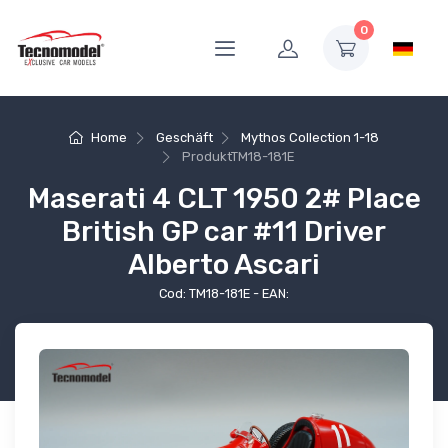
0
Home
Geschäft
Mythos Collection 1-18
Produkt
TM18-181E
Maserati 4 CLT 1950 2# Place
British GP car #11 Driver
Alberto Ascari
Cod: TM18-181E - EAN: