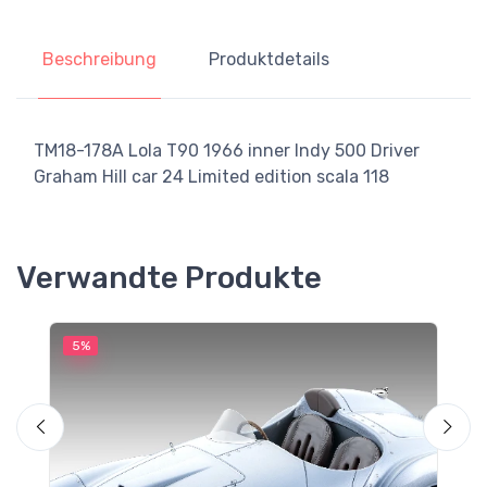
Beschreibung
Produktdetails
TM18-178A Lola T90 1966 inner Indy 500 Driver
Graham Hill car 24 Limited edition scala 118
Verwandte Produkte
5%
5
M
F