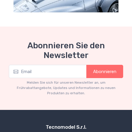
Abonnieren Sie den
Newsletter
Mythos Collection 1-18
Abonnieren
Ferrari 166 MM Abarth Metallic Silver Press
Version 1953 scala 1/18
Melden Sie sich für unseren Newsletter an, um
€227.05
€239.00
Frührabattangebote, Updates und Informationen zu neuen
Produkten zu erhalten.
Tecnomodel S.r.l.