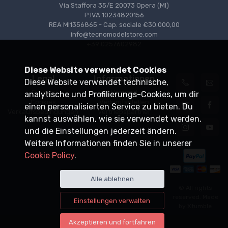
Via Staffora 35/E 20073 Opera (MI)
P.IVA 10234820156
REA MI1356865 - Cap. sociale €30.000,00
info@tecnomodelstore.com
+39 0257602982
Diese Website verwendet Cookies
Legal
Informationen
Diese Website verwendet technische,
Privacy
Versand
analytische und Profilierungs-Cookies, um dir
Cookies
Verkaufsstellen
einen personalisierten Service zu bieten. Du
Verkaufsbedingungen
Vertriebspartner
kannst auswählen, wie sie verwendet werden,
und die Einstellungen jederzeit ändern.
Weitere Informationen finden Sie in unserer
Cookie Policy
.
Alle ablehnen
© All rights
reserved. Made
Einstellungen verwalten
by
Xtumble
Akzeptieren und fortfahren