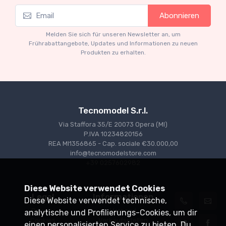
Mythos Collection 1-18
M
Abonnieren
Ferrari 166 MM Abarth Metallic Silver Press
F
Version 1953 scala 1/18
Melden Sie sich für unseren Newsletter an, um
€227.05
€239.00
Frührabattangebote, Updates und Informationen zu neuen
Produkten zu erhalten.
Tecnomodel S.r.l.
Via Staffora 35/E 20073 Opera (MI)
P.IVA 10234820156
REA MI1356865 - Cap. sociale €30.000,00
info@tecnomodelstore.com
+39 0257602982
Diese Website verwendet Cookies
Legal
Informationen
Diese Website verwendet technische,
Privacy
Versand
analytische und Profilierungs-Cookies, um dir
Cookies
Verkaufsstellen
einen personalisierten Service zu bieten. Du