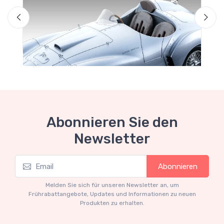
F
Abonnieren Sie den
Newsletter
Mythos Collection 1-18
Abonnieren
Ferrari 166 MM Abarth Metallic Silver Press
Version 1953 scala 1/18
Melden Sie sich für unseren Newsletter an, um
€227.05
€239.00
Frührabattangebote, Updates und Informationen zu neuen
Produkten zu erhalten.