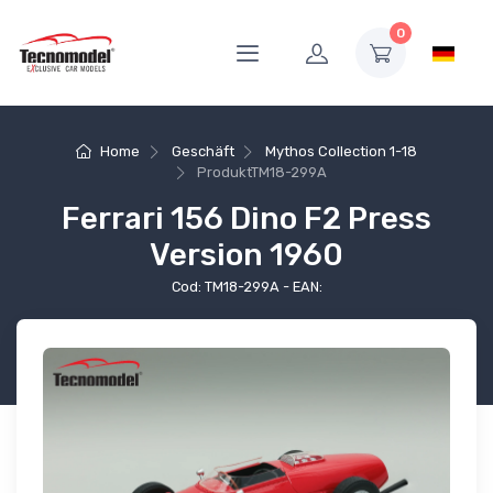
0
Home
Geschäft
Mythos Collection 1-18
Produkt
TM18-299A
Ferrari 156 Dino F2 Press
Version 1960
Cod: TM18-299A - EAN: