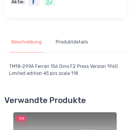
Aktie:
Beschreibung
Produktdetails
TM18-299A Ferrari 156 Dino F2 Press Version 1960
Limited edition 45 pcs scala 118
Verwandte Produkte
5%
5
M