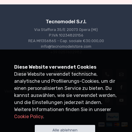
Tecnomodel S.r.l.
Via Staffora 35/E 20073 Opera (MI)
P.IVA 10234820156
REA MI1356865 - Cap. sociale €30.000,00
info@tecnomodelstore.com
+39 0257602982
Diese Website verwendet Cookies
Legal
Informationen
Diese Website verwendet technische,
Privacy
Versand
analytische und Profilierungs-Cookies, um dir
Cookies
Verkaufsstellen
einen personalisierten Service zu bieten. Du
Verkaufsbedingungen
Vertriebspartner
kannst auswählen, wie sie verwendet werden,
und die Einstellungen jederzeit ändern.
Weitere Informationen finden Sie in unserer
Cookie Policy
.
Alle ablehnen