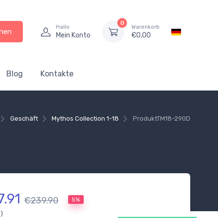
0
Hallo
Warenkorb
hen
Mein Konto
€
0,00
Blog
Kontakte
Geschäft
Mythos Collection 1-18
Produkt
TM18-290D
7.91
€239.90
5%
.)