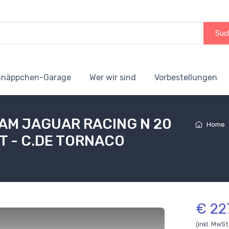
Suc
hnäppchen-Garage
Wer wir sind
Vorbestellungen
EAM JAGUAR RACING N 20
Home
T - C.DE TORNACO
€ 22
(inkl. MwSt