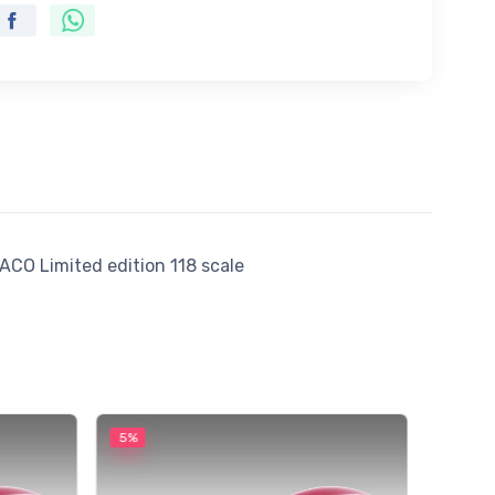
 Limited edition 118 scale
5%
5%
Mythos 
Ferra