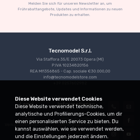
Melden Sie sich für unseren Newsletter an, um
€227.05
€239.00
Frührabattangebote, Updates und Informationen zu neuen
Produkten zu erhalten.
Tecnomodel S.r.l.
Via Staffora 35/E 20073 Opera (MI)
P.IVA 10234820156
REA MI1356865 - Cap. sociale €30.000,00
info@tecnomodelstore.com
+39 0257602982
Diese Website verwendet Cookies
Legal
Informationen
Diese Website verwendet technische,
Privacy
Versand
analytische und Profilierungs-Cookies, um dir
Cookies
Verkaufsstellen
einen personalisierten Service zu bieten. Du
Verkaufsbedingungen
Vertriebspartner
kannst auswählen, wie sie verwendet werden,
und die Einstellungen jederzeit ändern.