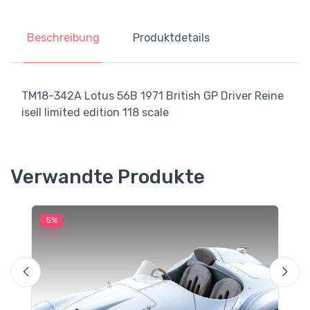
Beschreibung
Produktdetails
TM18-342A Lotus 56B 1971 British GP Driver Reine
isell limited edition 118 scale
Verwandte Produkte
5%
5
M
F