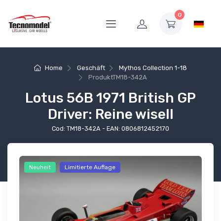
0
Home
Geschäft
Mythos Collection 1-18
Produkt
TM18-342A
Lotus 56B 1971 British GP
Driver: Reine wisell
Cod: TM18-342A - EAN: 0806812452170
Neuheit
Limitierte Auflage