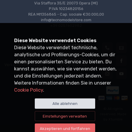
Via Staffora 35/E 20073 Opera (MI)
P.IVA 10234820156
REA MI1356865 - Cap. sociale €30.000,00
info@tecnomodelstore.com
+39 0257602982
Diese Website verwendet Cookies
Legal
Informationen
Diese Website verwendet technische,
Privacy
Versand
analytische und Profilierungs-Cookies, um dir
Cookies
Verkaufsstellen
einen personalisierten Service zu bieten. Du
Verkaufsbedingungen
Vertriebspartner
kannst auswählen, wie sie verwendet werden,
und die Einstellungen jederzeit ändern.
Weitere Informationen finden Sie in unserer
Cookie Policy
.
Alle ablehnen
© All rights
reserved. Made
Einstellungen verwalten
by
Xtumble
Akzeptieren und fortfahren