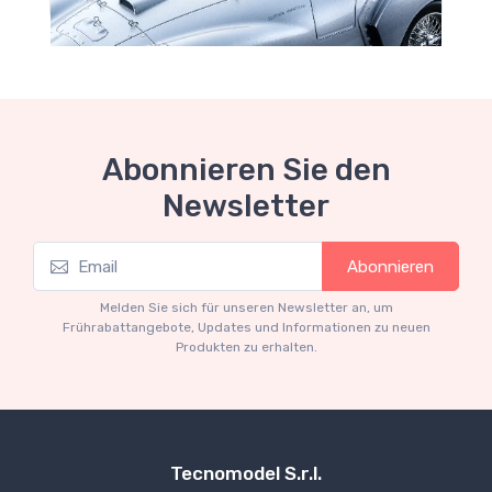
Abonnieren Sie den
Newsletter
Mythos Collection 1-18
Abonnieren
Ferrari 166 MM Abarth Metallic Silver Press
Version 1953 scala 1/18
Melden Sie sich für unseren Newsletter an, um
€227.05
€239.00
Frührabattangebote, Updates und Informationen zu neuen
Produkten zu erhalten.
Tecnomodel S.r.l.