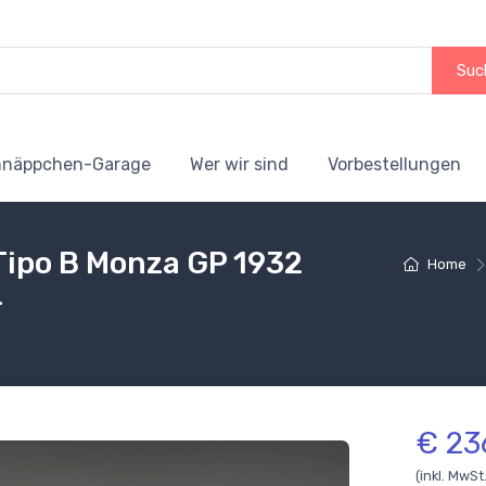
Suc
hnäppchen-Garage
Wer wir sind
Vorbestellungen
ipo B Monza GP 1932
Home
4
€ 23
(inkl. MwSt