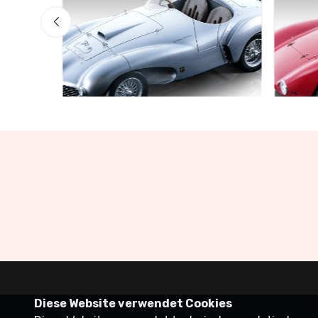
Mythos Collection 1-18
Mythos 
ss Red
Ferrari 166 MM Abarth Metallic
Ferra
Silver Press Version 1953 scala
1953
1/18
€227
€227.05
€239.00
Diese Website verwendet Cookies