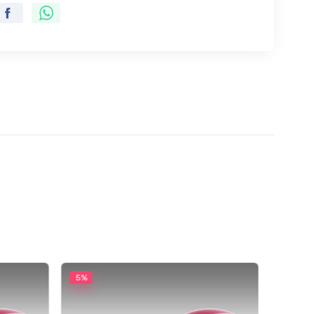
5%
5%