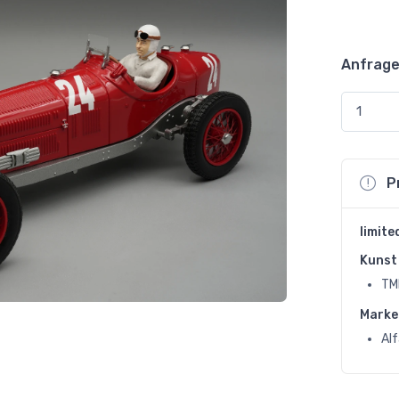
Anfrage
P
limite
Kunst 
TM
Marke
Al