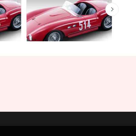
Mythos Collection 1-18
Mythos 
r Mille
Ferrari 735S - 166 MM Spyder Mille
Ferra
 E. De
Miglia 1953 car #514 Driver: A.
1962 
Cacciari - B. Mason
€227
€227.91
€239.90