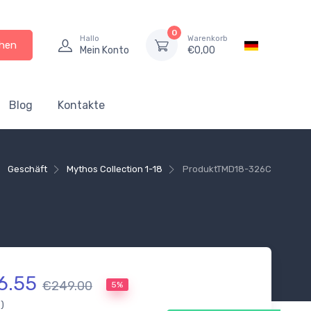
0
Hallo
Warenkorb
hen
Mein Konto
€
0,00
Blog
Kontakte
Geschäft
Mythos Collection 1-18
Produkt
TMD18-326C
6.55
€249.00
5%
.)